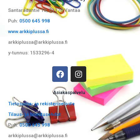
Santaradantie 10, 01370 Vantaa​
Puh:
0500 645 998
www.arkkiplussa.fi
arkkiplussa@arkkiplussa.fi
y-tunnus: 1533296-4
F
I
a
n
c
s
e
t
Asiakaspalvelu
b
a
Tietosuoja- ja rekisteriseloste
o
g
Tilaus- ja toimitusehdot
o
r
k
a
Puh:
0500 645 998
m
arkkiplussa@arkkiplussa.fi