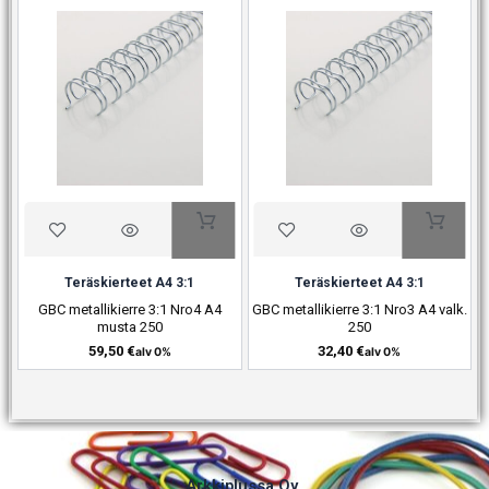
Teräskierteet A4 3:1
Teräskierteet A4 3:1
GBC metallikierre 3:1 Nro4 A4
GBC metallikierre 3:1 Nro3 A4 valk.
musta 250
250
59,50
€
32,40
€
alv 0%
alv 0%
Arkkiplussa Oy