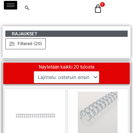
Siirry
sisältöön
RAJAUKSET
Filtered (20)
Suosituimmat ensin
Näytetään kaikki 20 tulosta