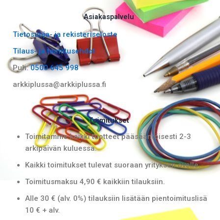
c
s
e
t
Asiakaspalvelu
b
a
Tietosuoja- ja rekisteriseloste
o
g
Tilaus- ja toimitusehdot
o
r
k
a
Puh:
0500 645 998
m
arkkiplussa@arkkiplussa.fi
Toimitukset
Toimitamme kaikki tuotteet pääsääntöisesti 2-3
arkipäivän kuluessa.
Kaikki toimitukset tulevat suoraan yrityksen ovelle.
Toimitusmaksu 4,90 € kaikkiin tilauksiin.
Alle 30 € (alv. 0%) tilauksiin lisätään pientoimituslisä
10 € + alv.