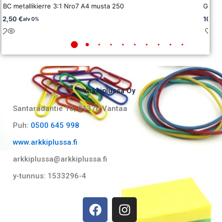
GBC metallikierre 3:1 Nro7 A4 musta 250
GBC m
92,50
€
107,5
alv 0%
Arkkiplussa Oy
Santaradantie 10, 01370 Vantaa​
Puh:
0500 645 998
www.arkkiplussa.fi
arkkiplussa@arkkiplussa.fi
y-tunnus: 1533296-4
F
I
a
n