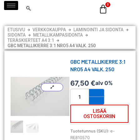
Siirry
sisältöön
ETUSIVU
VERKKOKAUPPA
LAMINOINTI JA SIDONTA
SIDONTA
METALLIKAMPASIDONTA
TERÄSKIERTEET A4 3:1
GBC METALLIKIERRE 3:1 NRO5 A4 VALK. 250
GBC METALLIKIERRE 3:1
NRO5 A4 VALK. 250
67,50
€
alv 0%
GBC
metallikierre
3:1
Nro5
LISÄÄ
OSTOSKORIIN
A4
valk.
250
Tuotetunnus (SKU):
e-
määrä
RE810570