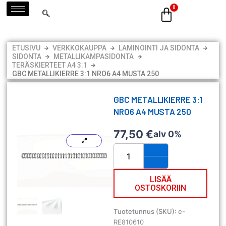
Siirry
sisältöön
ETUSIVU
VERKKOKAUPPA
LAMINOINTI JA SIDONTA
SIDONTA
METALLIKAMPASIDONTA
TERÄSKIERTEET A4 3:1
GBC METALLIKIERRE 3:1 NRO6 A4 MUSTA 250
GBC METALLIKIERRE 3:1
NRO6 A4 MUSTA 250
77,50
€
alv 0%
GBC
metallikierre
3:1
Nro6
LISÄÄ
OSTOSKORIIN
A4
musta
250
Tuotetunnus (SKU):
e-
määrä
RE810610