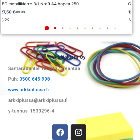
GBC metallikierre 3:1 Nro9 A4 hopea 250
GBC m
127,50
€
127,5
alv 0%
Arkkiplussa Oy
Santaradantie 10, 01370 Vantaa​
Puh:
0500 645 998
www.arkkiplussa.fi
arkkiplussa@arkkiplussa.fi
y-tunnus: 1533296-4
F
I
a
n