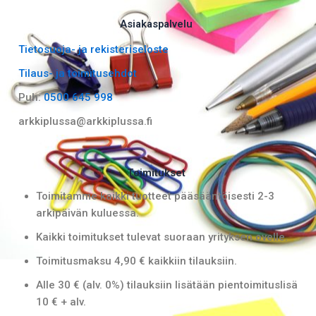
c
s
e
t
Asiakaspalvelu
b
a
Tietosuoja- ja rekisteriseloste
o
g
Tilaus- ja toimitusehdot
o
r
k
a
Puh:
0500 645 998
m
arkkiplussa@arkkiplussa.fi
Toimitukset
Toimitamme kaikki tuotteet pääsääntöisesti 2-3
arkipäivän kuluessa.
Kaikki toimitukset tulevat suoraan yrityksen ovelle.
Toimitusmaksu 4,90 € kaikkiin tilauksiin.
Alle 30 € (alv. 0%) tilauksiin lisätään pientoimituslisä
10 € + alv.