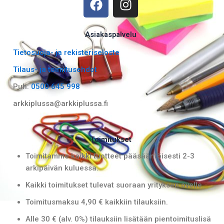
a
n
c
s
e
t
Asiakaspalvelu
b
a
Tietosuoja- ja rekisteriseloste
o
g
Tilaus- ja toimitusehdot
o
r
k
a
Puh:
0500 645 998
m
arkkiplussa@arkkiplussa.fi
Toimitukset
Toimitamme kaikki tuotteet pääsääntöisesti 2-3
arkipäivän kuluessa.
Kaikki toimitukset tulevat suoraan yrityksen ovelle.
Toimitusmaksu 4,90 € kaikkiin tilauksiin.
Alle 30 € (alv. 0%) tilauksiin lisätään pientoimituslisä