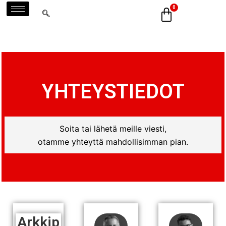
Siirry
sisältöön
YHTEYSTIEDOT
Soita tai lähetä meille viesti,
otamme yhteyttä mahdollisimman pian.
Arkkip