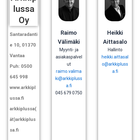
lussa
Oy
Raimo
Heikki
Santaradanti
Välimäki
Aittasalo
e 10, 01370
Myynti- ja
Hallinto
Vantaa
asiakaspalvel
heikki.aittasal
ut
o@arkkipluss
Puh: 0500
raimo.valima
a.fi
645 998
ki@arkkipluss
a.fi
www.arkkipl
045 679 0750
ussa.fi
arkkiplussa(
ät)arkkiplus
sa.fi