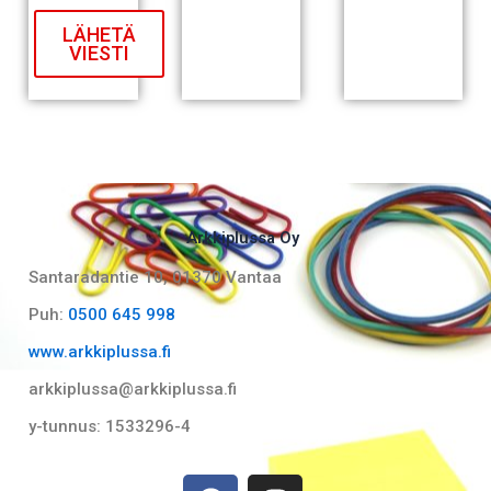
LÄHETÄ
VIESTI
Arkkiplussa Oy
Santaradantie 10, 01370 Vantaa​
Puh:
0500 645 998
www.arkkiplussa.fi
arkkiplussa@arkkiplussa.fi
y-tunnus: 1533296-4
F
I