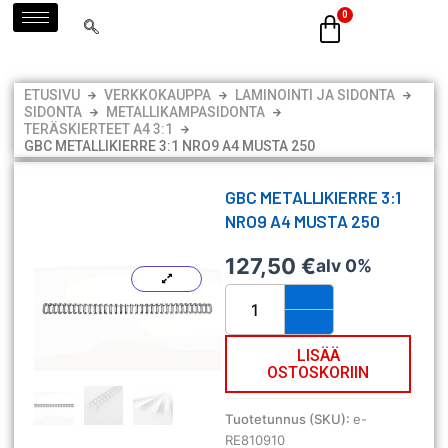
Siirry
sisältöön
ETUSIVU
VERKKOKAUPPA
LAMINOINTI JA SIDONTA
SIDONTA
METALLIKAMPASIDONTA
TERÄSKIERTEET A4 3:1
GBC METALLIKIERRE 3:1 NRO9 A4 MUSTA 250
GBC METALLIKIERRE 3:1
NRO9 A4 MUSTA 250
127,50
€
alv 0%
GBC
metallikierre
3:1
Nro9
LISÄÄ
OSTOSKORIIN
A4
musta
250
Tuotetunnus (SKU):
e-
määrä
RE810910