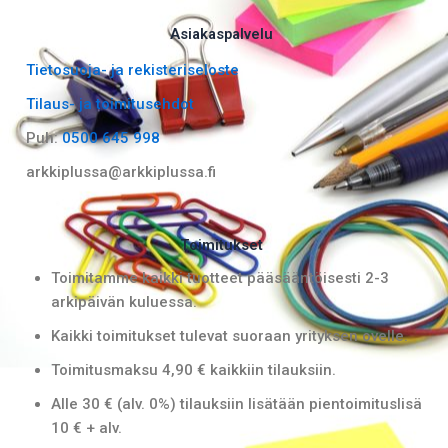
c
s
e
t
Asiakaspalvelu
b
a
Tietosuoja- ja rekisteriseloste
o
g
Tilaus- ja toimitusehdot
o
r
k
a
Puh:
0500 645 998
m
arkkiplussa@arkkiplussa.fi
Toimitukset
Toimitamme kaikki tuotteet pääsääntöisesti 2-3
arkipäivän kuluessa.
Kaikki toimitukset tulevat suoraan yrityksen ovelle.
Toimitusmaksu 4,90 € kaikkiin tilauksiin.
Alle 30 € (alv. 0%) tilauksiin lisätään pientoimituslisä
10 € + alv.