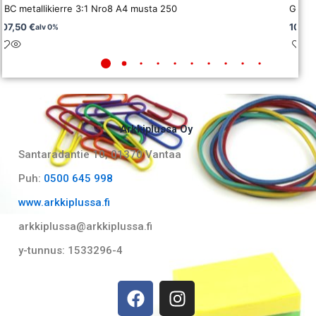
GBC metallikierre 3:1 Nro8 A4 musta 250
GBC me
107,50
€
107,5
alv 0%
Arkkiplussa Oy
Santaradantie 10, 01370 Vantaa​
Puh:
0500 645 998
www.arkkiplussa.fi
arkkiplussa@arkkiplussa.fi
y-tunnus: 1533296-4
F
I
a
n