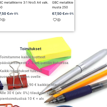
C metallikierre 3:1 Nro5 A4 valk.
GBC metallikierre 3:1 Nro5 A4
50
musta 250
7,50
€
67,50
€
alv 0%
alv 0%
Toimitukset
Toimitamme kaikki tuotteet
pääsääntöisesti 2-3 arkipäivän kuluessa.
Kaikki toimitukset tulevat
suoraan yrityksen ovelle.
Toimitusmaksu 4,90 € kaikkiin tilauksiin.
Alle 30 € (alv. 0%) tilauksiin lisätään
pientoimituslisä 10 € + alv.