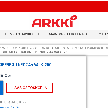
TOIMISTOTARVIKKEET
MAINOS- JA LIIKELAHJAT
YHTE
PPA
LAMINOINTI JA SIDONTA
SIDONTA
METALLIKAMPASIDO
GBC METALLIKIERRE 3:1 NRO7 A4 VALK. 250
IERRE 3:1 NRO7 A4 VALK. 250
lv 0%
LISÄÄ OSTOSKORIIN
SKU):
e-RE810770
erteet A4 3:1