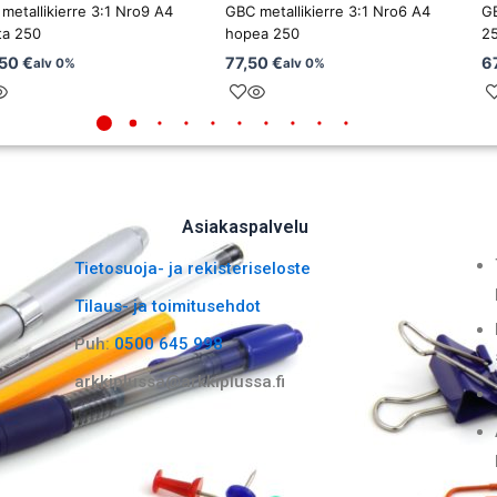
metallikierre 3:1 Nro9 A4
GBC metallikierre 3:1 Nro6 A4
GB
ta 250
hopea 250
2
,50
€
77,50
€
6
alv 0%
alv 0%
Asiakaspalvelu
Tietosuoja- ja rekisteriseloste
Tilaus- ja toimitusehdot
Puh:
0500 645 998
arkkiplussa@arkkiplussa.fi