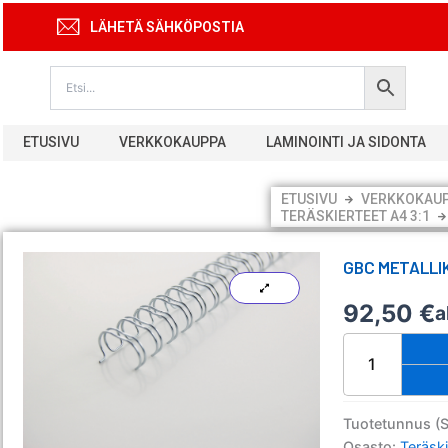
Siirry
LÄHETÄ SÄHKÖPOSTIA
sisältöön
ETUSIVU
VERKKOKAUPPA
LAMINOINTI JA SIDONTA
ETUSIVU
VERKKOKAU
TERÄSKIERTEET A4 3:1
GBC METALLIK
92,50
€
a
GBC
metallikierre
3:1
Nro7
A4
Tuotetunnus (
valk.
Osasto:
Teräski