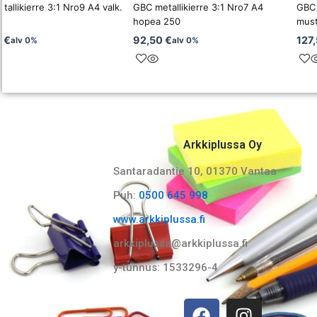
allikierre 3:1 Nro9 A4 valk.
GBC metallikierre 3:1 Nro7 A4
GBC 
hopea 250
mus
0
€
92,50
€
127
alv 0%
alv 0%
Arkkiplussa Oy
Santaradantie 10, 01370 Vantaa​
Puh:
0500 645 998
www.arkkiplussa.fi
arkkiplussa@arkkiplussa.fi
y-tunnus: 1533296-4
F
I