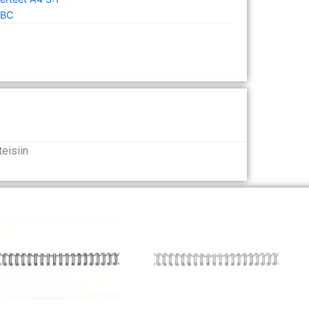
BC
teisiin