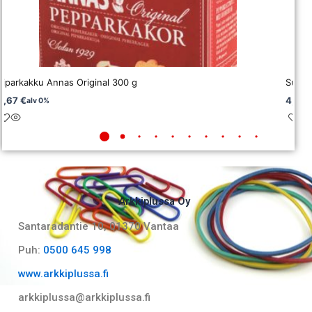
Piparkakku Annas Original 300 g
Suklaa
3,67
€
4,93
alv 0%
Arkkiplussa Oy
Santaradantie 10, 01370 Vantaa​
Puh:
0500 645 998
www.arkkiplussa.fi
arkkiplussa@arkkiplussa.fi