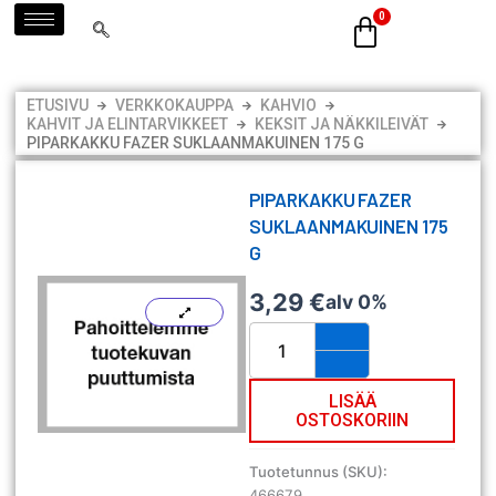
Siirry
sisältöön
ETUSIVU
VERKKOKAUPPA
KAHVIO
KAHVIT JA ELINTARVIKKEET
KEKSIT JA NÄKKILEIVÄT
PIPARKAKKU FAZER SUKLAANMAKUINEN 175 G
PIPARKAKKU FAZER
SUKLAANMAKUINEN 175
G
3,29
€
alv 0%
Piparkakku
Fazer
suklaanmakuinen
175
LISÄÄ
OSTOSKORIIN
g
määrä
Tuotetunnus (SKU):
466679