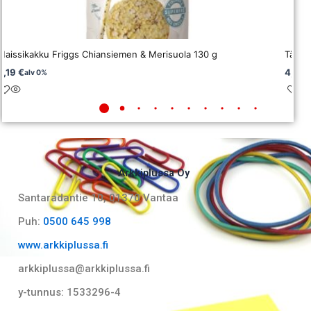
Maissikakku Friggs Chiansiemen & Merisuola 130 g
Täyte
3,19
€
4,96
alv 0%
Arkkiplussa Oy
Santaradantie 10, 01370 Vantaa​
Puh:
0500 645 998
www.arkkiplussa.fi
arkkiplussa@arkkiplussa.fi
y-tunnus: 1533296-4