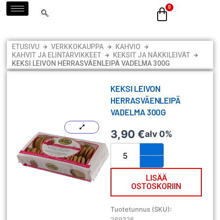
Siirry
sisältöön
ETUSIVU
VERKKOKAUPPA
KAHVIO
KAHVIT JA ELINTARVIKKEET
KEKSIT JA NÄKKILEIVÄT
KEKSI LEIVON HERRASVÄENLEIPÄ VADELMA 300G
KEKSI LEIVON
HERRASVÄENLEIPÄ
VADELMA 300G
3,90
€
alv 0%
Keksi
Leivon
Herrasväenleipä
vadelma
LISÄÄ
OSTOSKORIIN
300g
määrä
Tuotetunnus (SKU):
269326