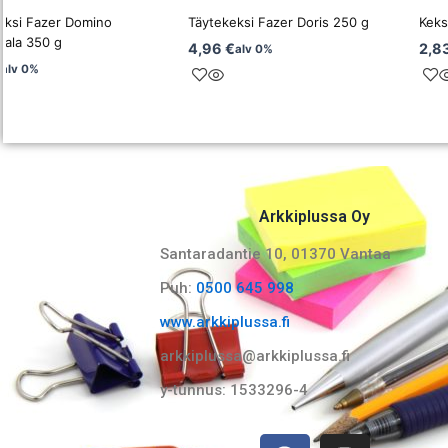
eksi Fazer Domino
Täytekeksi Fazer Doris 250 g
Keks
ala 350 g
4,96
€
2,8
alv 0%
€
alv 0%
Arkkiplussa Oy
Santaradantie 10, 01370 Vantaa​
Puh:
0500 645 998
www.arkkiplussa.fi
arkkiplussa@arkkiplussa.fi
y-tunnus: 1533296-4
F
I