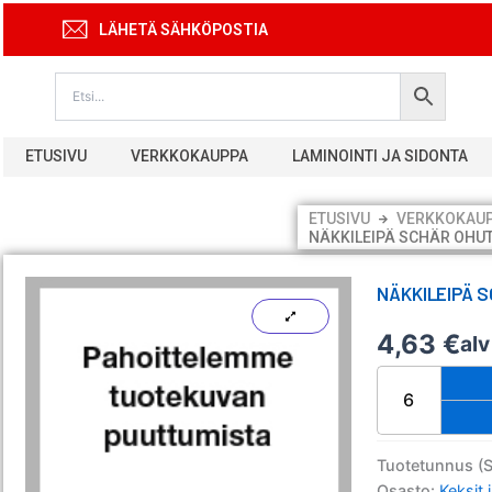
Siirry
LÄHETÄ SÄHKÖPOSTIA
sisältöön
ETUSIVU
VERKKOKAUPPA
LAMINOINTI JA SIDONTA
ETUSIVU
VERKKOKAU
NÄKKILEIPÄ SCHÄR OHUT
NÄKKILEIPÄ 
4,63
€
al
Näkkileipä
Schär
ohut
gluteeniton
230
Tuotetunnus (
g
Osasto:
Keksit 