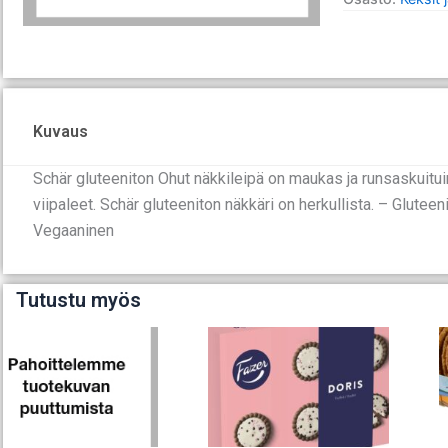
määrä
Kuvaus
Schär gluteeniton Ohut näkkileipä on maukas ja runsaskuituin
viipaleet. Schär gluteeniton näkkäri on herkullista. – Gluteen
Vegaaninen
Tutustu myös