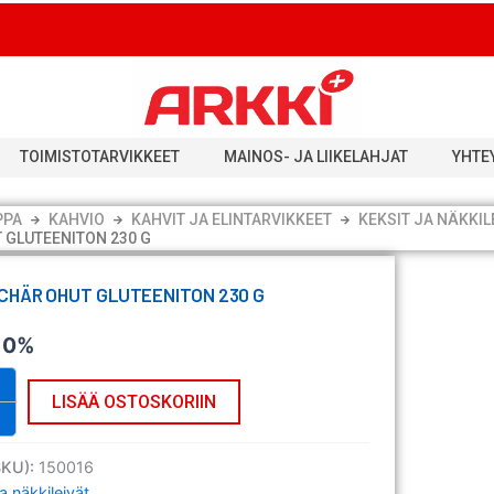
TOIMISTOTARVIKKEET
MAINOS- JA LIIKELAHJAT
YHTE
PPA
KAHVIO
KAHVIT JA ELINTARVIKKEET
KEKSIT JA NÄKKIL
 GLUTEENITON 230 G
SCHÄR OHUT GLUTEENITON 230 G
v 0%
LISÄÄ OSTOSKORIIN
SKU):
150016
ja näkkileivät