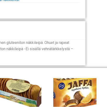
en gluteeniton näkkileipä. Ohuet ja rapeat
iton näkkileipä -Ei sisällä vehnätärkkelystä –