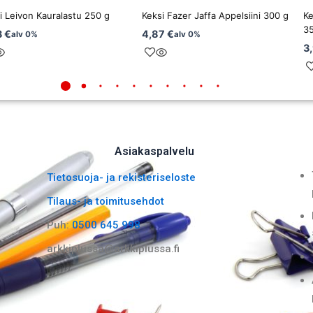
i Leivon Kauralastu 250 g
Keksi Fazer Jaffa Appelsiini 300 g
Ke
3
3
€
4,87
€
alv 0%
alv 0%
3
Asiakaspalvelu
Tietosuoja- ja rekisteriseloste
Tilaus- ja toimitusehdot
Puh:
0500 645 998
arkkiplussa@arkkiplussa.fi