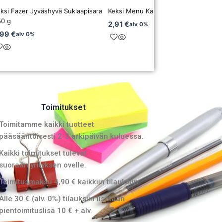
ksi Fazer Jyväshyvä Suklaapisara
Keksi Menu Kaneliässä 400 g
50 g
2,91
€
alv 0%
,99
€
alv 0%
Toimitukset
Toimitamme kaikki tuotteet
pääsääntöisesti 2-3 arkipäivän kuluessa.
Kaikki toimitukset tulevat
suoraan yrityksen ovelle.
Toimitusmaksu 4,90 € kaikkiin tilauksiin.
Alle 30 € (alv. 0%) tilauksiin lisätään
pientoimituslisä 10 € + alv.