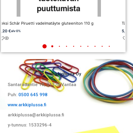
Keksi Schär Piruetti vadelmatäyte gluteeniton 110 g
Täyte
5,20
€
5,20
alv 0%
Arkkiplussa Oy
Santaradantie 10, 01370 Vantaa​
Puh:
0500 645 998
www.arkkiplussa.fi
arkkiplussa@arkkiplussa.fi
y-tunnus: 1533296-4