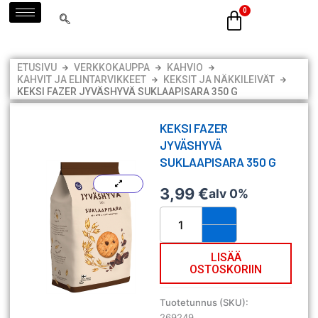
Siirry
sisältöön
ETUSIVU
VERKKOKAUPPA
KAHVIO
KAHVIT JA ELINTARVIKKEET
KEKSIT JA NÄKKILEIVÄT
KEKSI FAZER JYVÄSHYVÄ SUKLAAPISARA 350 G
KEKSI FAZER
JYVÄSHYVÄ
SUKLAAPISARA 350 G
3,99
€
alv 0%
Keksi
Fazer
Jyväshyvä
Suklaapisara
LISÄÄ
OSTOSKORIIN
350
g
määrä
Tuotetunnus (SKU):
269249