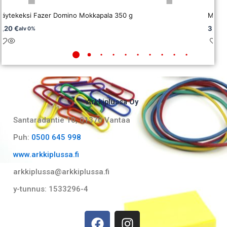
Täytekeksi Fazer Domino Mokkapala 350 g
Maiss
5,20
€
3,19
alv 0%
Arkkiplussa Oy
Santaradantie 10, 01370 Vantaa​
Puh:
0500 645 998
www.arkkiplussa.fi
arkkiplussa@arkkiplussa.fi
y-tunnus: 1533296-4
F
I