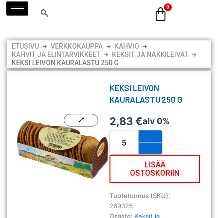
Siirry
sisältöön
ETUSIVU
VERKKOKAUPPA
KAHVIO
KAHVIT JA ELINTARVIKKEET
KEKSIT JA NÄKKILEIVÄT
KEKSI LEIVON KAURALASTU 250 G
KEKSI LEIVON
KAURALASTU 250 G
2,83
€
alv 0%
Keksi
Leivon
Kauralastu
250
LISÄÄ
OSTOSKORIIN
g
määrä
Tuotetunnus (SKU):
269325
Osasto:
Keksit ja