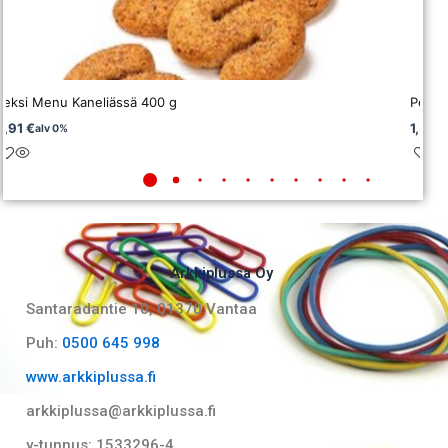
Keksi Menu Kaneliässä 400 g
Perun
2,91
€
1,52
€
alv 0%
Arkkiplussa Oy
Santaradantie 10, 01370 Vantaa​
Puh:
0500 645 998
www.arkkiplussa.fi
arkkiplussa@arkkiplussa.fi
y-tunnus: 1533296-4