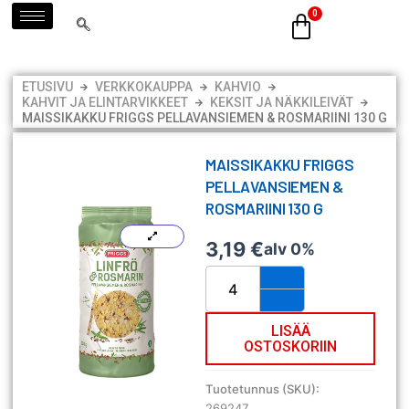
Siirry
sisältöön
ETUSIVU
VERKKOKAUPPA
KAHVIO
KAHVIT JA ELINTARVIKKEET
KEKSIT JA NÄKKILEIVÄT
MAISSIKAKKU FRIGGS PELLAVANSIEMEN & ROSMARIINI 130 G
MAISSIKAKKU FRIGGS
PELLAVANSIEMEN &
ROSMARIINI 130 G
3,19
€
alv 0%
Maissikakku
Friggs
Pellavansiemen
&
LISÄÄ
OSTOSKORIIN
Rosmariini
130
g
Tuotetunnus (SKU):
määrä
269247