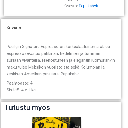
1
Osasto:
Papukahvit
kg
määrä
Kuvaus
Pauligin Signature Espresso on korkealaatuinen arabica-
espressosekoitus pähkinän, hedelmien ja tumman
suklaan vivahteilla. Hienostuneen ja elegantin luomukahvin
maku tulee Meksikon vuoristoista sekä Kolumbian ja
keskisen Amerikan pavuista. Papukahvi.
Paahtoaste: 4
Sisältö: 4 x 1 kg
Tutustu myös