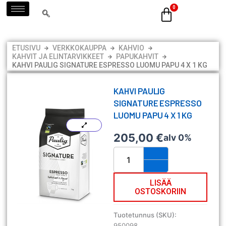
Siirry
sisältöön
ETUSIVU
VERKKOKAUPPA
KAHVIO
KAHVIT JA ELINTARVIKKEET
PAPUKAHVIT
KAHVI PAULIG SIGNATURE ESPRESSO LUOMU PAPU 4 X 1 KG
KAHVI PAULIG
SIGNATURE ESPRESSO
LUOMU PAPU 4 X 1 KG
205,00
€
alv 0%
Kahvi
Paulig
Signature
Espresso
LISÄÄ
OSTOSKORIIN
luomu
papu
4
Tuotetunnus (SKU):
x
950098