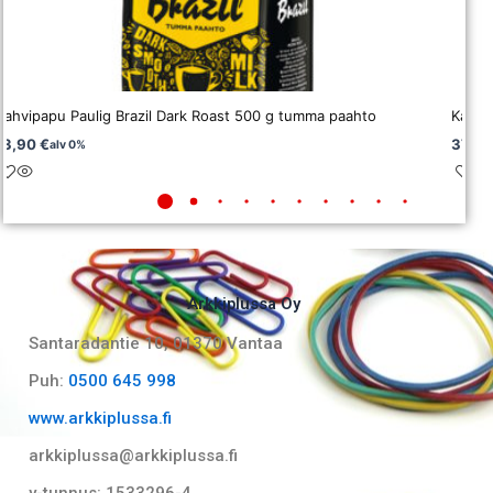
Kahvipapu Paulig Brazil Dark Roast 500 g tumma paahto
Kahvi 
13,90
€
37,8
alv 0%
Arkkiplussa Oy
Santaradantie 10, 01370 Vantaa​
Puh:
0500 645 998
www.arkkiplussa.fi
arkkiplussa@arkkiplussa.fi