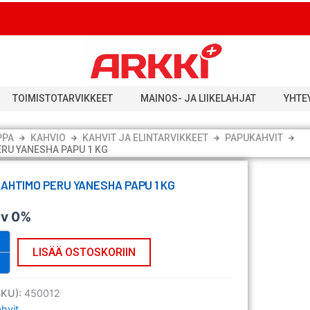
TOIMISTOTARVIKKEET
MAINOS- JA LIIKELAHJAT
YHTE
PPA
KAHVIO
KAHVIT JA ELINTARVIKKEET
PAPUKAHVIT
ERU YANESHA PAPU 1 KG
AAHTIMO PERU YANESHA PAPU 1 KG
lv 0%
LISÄÄ OSTOSKORIIN
SKU):
450012
hvit