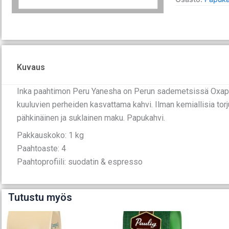
1
kg
määrä
Kuvaus
Inka paahtimon Peru Yanesha on Perun sademetsissä Oxap
kuuluvien perheiden kasvattama kahvi. Ilman kemiallisia to
pähkinäinen ja suklainen maku. Papukahvi.
Pakkauskoko: 1 kg
Paahtoaste: 4
Paahtoprofiili: suodatin & espresso
Tutustu myös