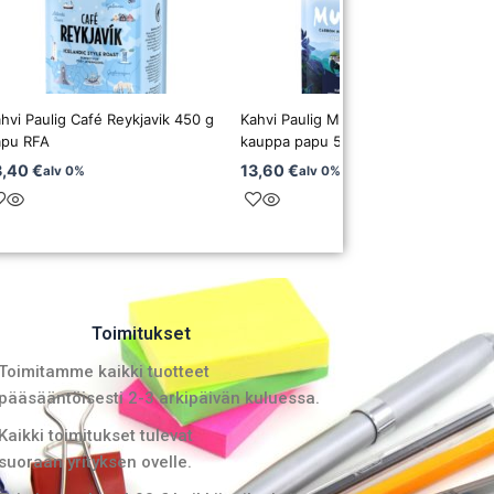
hvi Paulig Café Reykjavik 450 g
Kahvi Paulig Mundo luomu Reilu
apu RFA
kauppa papu 500 g
3,40
€
13,60
€
alv 0%
alv 0%
Toimitukset
Toimitamme kaikki tuotteet
pääsääntöisesti 2-3 arkipäivän kuluessa.
Kaikki toimitukset tulevat
suoraan yrityksen ovelle.