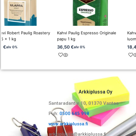
hvi Robert Paulig Roastery
Kahvi Paulig Espresso Originale
Kahv
 5 x 1 kg
papu 1 kg
luom
00
€
36,50
€
18,
alv 0%
alv 0%
Arkkiplussa Oy
Santaradantie 10, 01370 Vantaa​
Puh:
0500 645 998
www.arkkiplussa.fi
arkkiplussa@arkkiplussa.fi