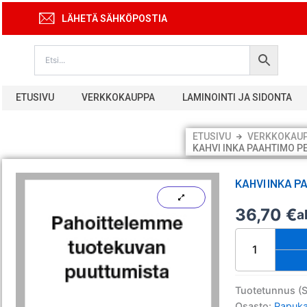
Siirry
LÄHETÄ SÄHKÖPOSTIA
sisältöön
ETUSIVU
VERKKOKAUPPA
LAMINOINTI JA SIDONTA
ETUSIVU
VERKKOKAU
KAHVI INKA PAAHTIMO P
KAHVI INKA P
36,70
€
a
Kahvi
Inka
paahtimo
Peru
Yanesha
Tuotetunnus (
papu
Osasto:
Papuka