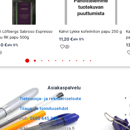
i Löfbergs Sabroso Espresso
Kahvi Lykke kofeiiniton papu 250 g
Ka
u RK papu 500g
p
11,20
€
alv 0%
40
€
1
alv 0%
Asiakaspalvelu
Tietosuoja- ja rekisteriseloste
Tilaus- ja toimitusehdot
Puh:
0500 645 998
arkkiplussa@arkkiplussa.fi