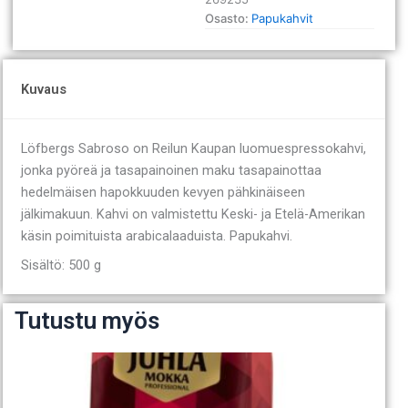
määrä
Osasto:
Papukahvit
Kuvaus
Löfbergs Sabroso on Reilun Kaupan luomuespressokahvi,
jonka pyöreä ja tasapainoinen maku tasapainottaa
hedelmäisen hapokkuuden kevyen pähkinäiseen
jälkimakuun. Kahvi on valmistettu Keski- ja Etelä-Amerikan
käsin poimituista arabicalaaduista. Papukahvi.
Sisältö: 500 g
Tutustu myös