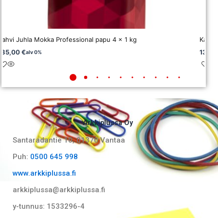
Kahvi Juhla Mokka Professional papu 4 x 1 kg
Kahvi
135,00
€
13,9
alv 0%
Arkkiplussa Oy
Santaradantie 10, 01370 Vantaa​
Puh:
0500 645 998
www.arkkiplussa.fi
arkkiplussa@arkkiplussa.fi
y-tunnus: 1533296-4