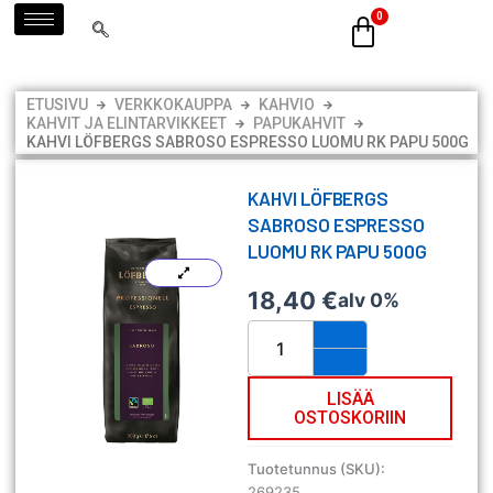
Siirry
sisältöön
ETUSIVU
VERKKOKAUPPA
KAHVIO
KAHVIT JA ELINTARVIKKEET
PAPUKAHVIT
KAHVI LÖFBERGS SABROSO ESPRESSO LUOMU RK PAPU 500G
KAHVI LÖFBERGS
SABROSO ESPRESSO
LUOMU RK PAPU 500G
18,40
€
alv 0%
Kahvi
Löfbergs
Sabroso
Espresso
LISÄÄ
OSTOSKORIIN
luomu
RK
papu
Tuotetunnus (SKU):
500g
269235