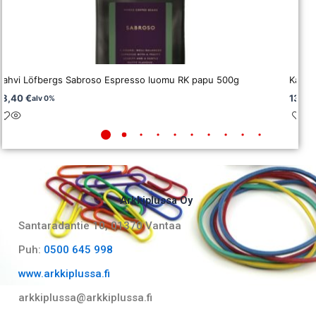
Kahvi Löfbergs Sabroso Espresso luomu RK papu 500g
Kahvi
18,40
€
13,6
alv 0%
Arkkiplussa Oy
Santaradantie 10, 01370 Vantaa​
Puh:
0500 645 998
www.arkkiplussa.fi
arkkiplussa@arkkiplussa.fi