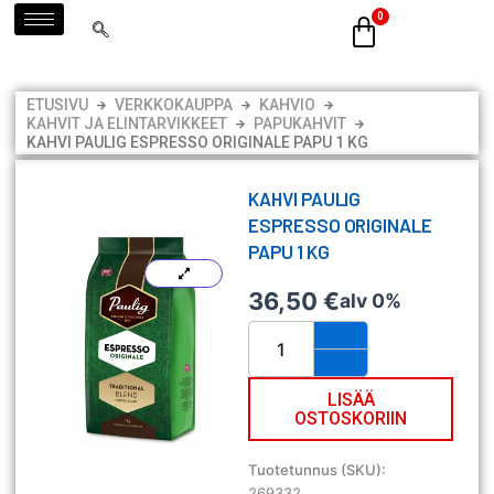
Siirry
sisältöön
ETUSIVU
VERKKOKAUPPA
KAHVIO
KAHVIT JA ELINTARVIKKEET
PAPUKAHVIT
KAHVI PAULIG ESPRESSO ORIGINALE PAPU 1 KG
KAHVI PAULIG
ESPRESSO ORIGINALE
PAPU 1 KG
36,50
€
alv 0%
Kahvi
Paulig
Espresso
Originale
LISÄÄ
OSTOSKORIIN
papu
1
kg
Tuotetunnus (SKU):
määrä
269332