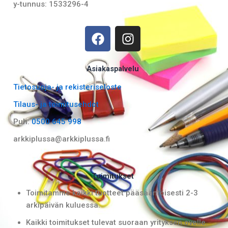
y-tunnus: 1533296-4
F
I
a
n
c
s
e
t
Asiakaspalvelu
b
a
Tietosuoja- ja rekisteriseloste
o
g
Tilaus- ja toimitusehdot
o
r
k
a
Puh:
0500 645 998
m
arkkiplussa@arkkiplussa.fi
Toimitukset
Toimitamme kaikki tuotteet pääsääntöisesti 2-3
arkipäivän kuluessa.
Kaikki toimitukset tulevat suoraan yrityksen ovelle.