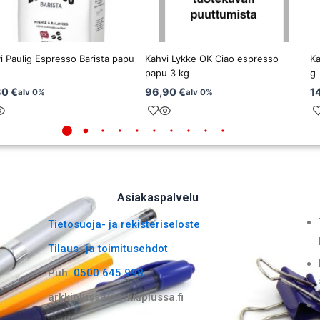
i Paulig Espresso Barista papu
Kahvi Lykke OK Ciao espresso
Ka
papu 3 kg
g
80
€
96,90
€
1
alv 0%
alv 0%
Asiakaspalvelu
Tietosuoja- ja rekisteriseloste
Tilaus- ja toimitusehdot
Puh:
0500 645 998
arkkiplussa@arkkiplussa.fi