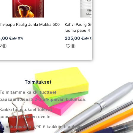
hvipapu Paulig Juhla Mokka 500
Kahvi Paulig Signature Espresso
luomu papu 4 x 1 kg
4,00
€
205,00
€
alv 0%
alv 0%
Toimitukset
Toimitamme kaikki tuotteet
pääsääntöisesti 2-3 arkipäivän kuluessa.
Kaikki toimitukset tulevat
suoraan yrityksen ovelle.
Toimitusmaksu 4,90 € kaikkiin tilauksiin.