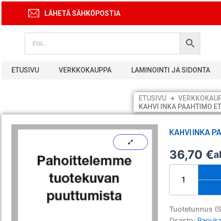
Siirry
LÄHETÄ SÄHKÖPOSTIA
sisältöön
ETUSIVU
VERKKOKAUPPA
LAMINOINTI JA SIDONTA
ETUSIVU
VERKKOKAU
KAHVI INKA PAAHTIMO ET
KAHVI INKA P
36,70
€
a
Kahvi
Inka
paahtimo
Etiopia
papu
Tuotetunnus (
1
Osasto:
Papuka