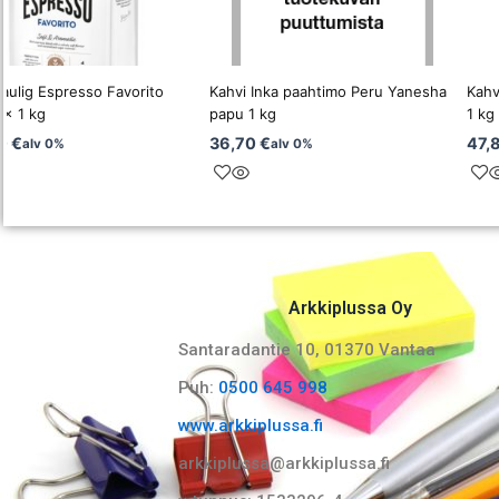
Paulig Espresso Favorito
Kahvi Inka paahtimo Peru Yanesha
Kahv
 x 1 kg
papu 1 kg
1 kg
00
€
36,70
€
47,
alv 0%
alv 0%
Arkkiplussa Oy
Santaradantie 10, 01370 Vantaa​
Puh:
0500 645 998
www.arkkiplussa.fi
arkkiplussa@arkkiplussa.fi