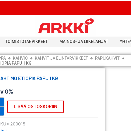
TOIMISTOTARVIKKEET
MAINOS- JA LIIKELAHJAT
YHTE
PPA
KAHVIO
KAHVIT JA ELINTARVIKKEET
PAPUKAHVIT
IOPIA PAPU 1 KG
AAHTIMO ETIOPIA PAPU 1 KG
lv 0%
LISÄÄ OSTOSKORIIN
SKU):
200015
hvit