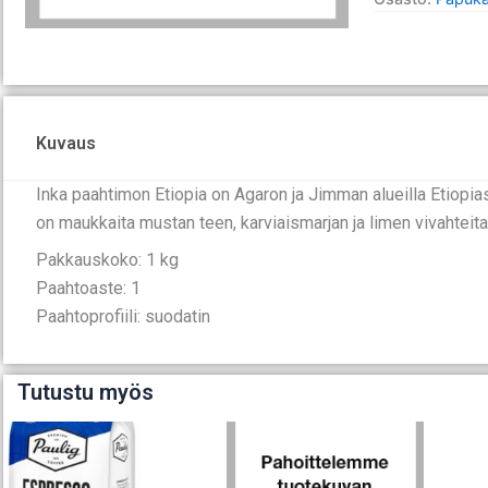
kg
määrä
Kuvaus
Inka paahtimon Etiopia on Agaron ja Jimman alueilla Etiop
on maukkaita mustan teen, karviaismarjan ja limen vivahteita
Pakkauskoko: 1 kg
Paahtoaste: 1
Paahtoprofiili: suodatin
Tutustu myös