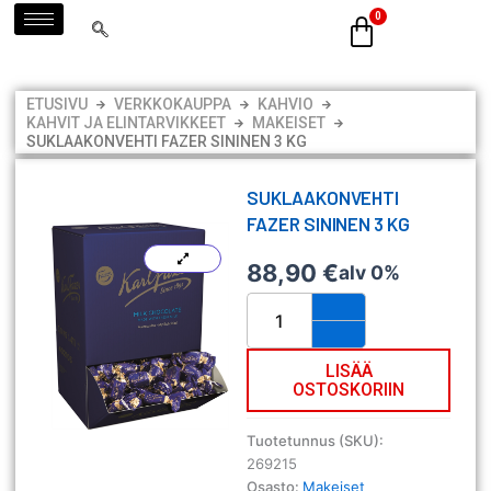
Siirry
sisältöön
ETUSIVU
VERKKOKAUPPA
KAHVIO
KAHVIT JA ELINTARVIKKEET
MAKEISET
SUKLAAKONVEHTI FAZER SININEN 3 KG
SUKLAAKONVEHTI
FAZER SININEN 3 KG
88,90
€
alv 0%
Suklaakonvehti
Fazer
Sininen
3
LISÄÄ
OSTOSKORIIN
kg
määrä
Tuotetunnus (SKU):
269215
Osasto:
Makeiset