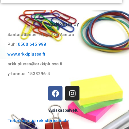
Arkkiplussa Oy
Santaradantie 10, 01370 Vantaa​
Puh:
0500 645 998
www.arkkiplussa.fi
arkkiplussa@arkkiplussa.fi
y-tunnus: 1533296-4
F
I
a
n
c
s
e
t
Asiakaspalvelu
b
a
Tietosuoja- ja rekisteriseloste
o
g