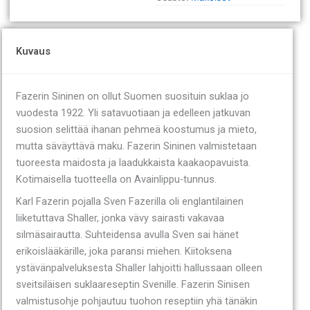
Kuvaus
Fazerin Sininen on ollut Suomen suosituin suklaa jo
vuodesta 1922. Yli satavuotiaan ja edelleen jatkuvan
suosion selittää ihanan pehmeä koostumus ja mieto,
mutta säväyttävä maku. Fazerin Sininen valmistetaan
tuoreesta maidosta ja laadukkaista kaakaopavuista.
Kotimaisella tuotteella on Avainlippu-tunnus.
Karl Fazerin pojalla Sven Fazerilla oli englantilainen
liiketuttava Shaller, jonka vävy sairasti vakavaa
silmäsairautta. Suhteidensa avulla Sven sai hänet
erikoislääkärille, joka paransi miehen. Kiitoksena
ystävänpalveluksesta Shaller lahjoitti hallussaan olleen
sveitsiläisen suklaareseptin Svenille. Fazerin Sinisen
valmistusohje pohjautuu tuohon reseptiin yhä tänäkin