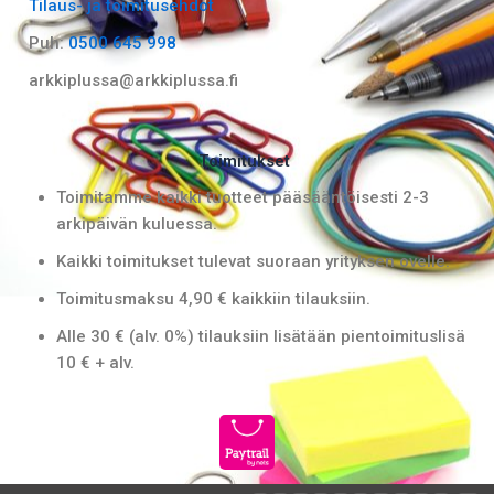
Tilaus- ja toimitusehdot
o
r
k
a
Puh:
0500 645 998
m
arkkiplussa@arkkiplussa.fi
Toimitukset
Toimitamme kaikki tuotteet pääsääntöisesti 2-3
arkipäivän kuluessa.
Kaikki toimitukset tulevat suoraan yrityksen ovelle.
Toimitusmaksu 4,90 € kaikkiin tilauksiin.
Alle 30 € (alv. 0%) tilauksiin lisätään pientoimituslisä
10 € + alv.