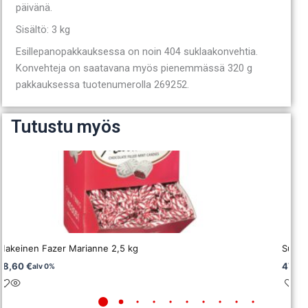
päivänä.
Sisältö: 3 kg
Esillepanopakkauksessa on noin 404 suklaakonvehtia.
Konvehteja on saatavana myös pienemmässä 320 g
pakkauksessa tuotenumerolla 269252.
Tutustu myös
Makeinen Fazer Marianne 2,5 kg
Sukla
58,60
€
47,5
alv 0%