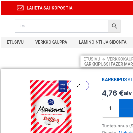
Siirry
LÄHETÄ SÄHKÖPOSTIA
sisältöön
ETUSIVU
VERKKOKAUPPA
LAMINOINTI JA SIDONTA
ETUSIVU
VERKKOKAU
KARKKIPUSSI FAZER MAR
KARKKIPUSSI
4,76
€
alv
Karkkipussi
Fazer
Marianne
220
g
Tuotetunnus (
määrä
Osasto:
Makeis