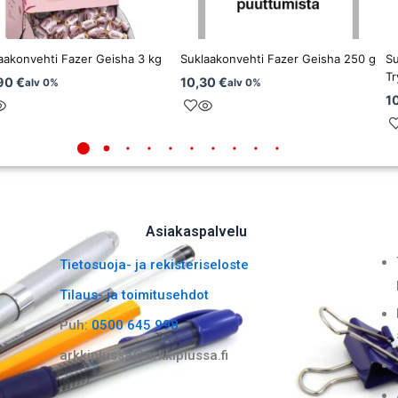
aakonvehti Fazer Geisha 3 kg
Suklaakonvehti Fazer Geisha 250 g
Su
Tr
90
€
10,30
€
alv 0%
alv 0%
1
Asiakaspalvelu
Tietosuoja- ja rekisteriseloste
Tilaus- ja toimitusehdot
Puh:
0500 645 998
arkkiplussa@arkkiplussa.fi