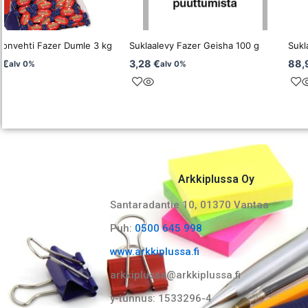
konvehti Fazer Dumle 3 kg
Suklaalevy Fazer Geisha 100 g
Sukl
0
€
3,28
€
88,
alv 0%
alv 0%
Arkkiplussa Oy
Santaradantie 10, 01370 Vantaa​
Puh:
0500 645 998
www.arkkiplussa.fi
arkkiplussa@arkkiplussa.fi
y-tunnus: 1533296-4