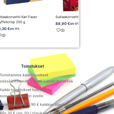
klaakonvehti Karl Fazer
Suklaakonvehti Fazer Julia 3 kg
yffelicrisp 250 g
88,90
€
alv 0%
0,30
€
alv 0%
Toimitukset
Toimitamme kaikki tuotteet
pääsääntöisesti 2-3 arkipäivän kuluessa.
Kaikki toimitukset tulevat
suoraan yrityksen ovelle.
Toimitusmaksu 4,90 € kaikkiin tilauksiin.
Alle 30 € (alv. 0%) tilauksiin lisätään