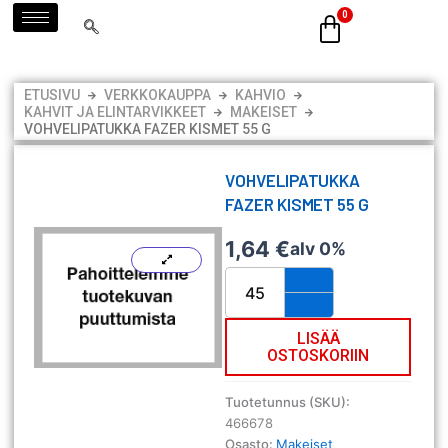
Siirry
sisältöön
ETUSIVU
VERKKOKAUPPA
KAHVIO
KAHVIT JA ELINTARVIKKEET
MAKEISET
VOHVELIPATUKKA FAZER KISMET 55 G
VOHVELIPATUKKA
FAZER KISMET 55 G
1,64
€
alv 0%
Vohvelipatukka
Fazer
Kismet
55
LISÄÄ
OSTOSKORIIN
g
määrä
Tuotetunnus (SKU):
466678
Osasto:
Makeiset