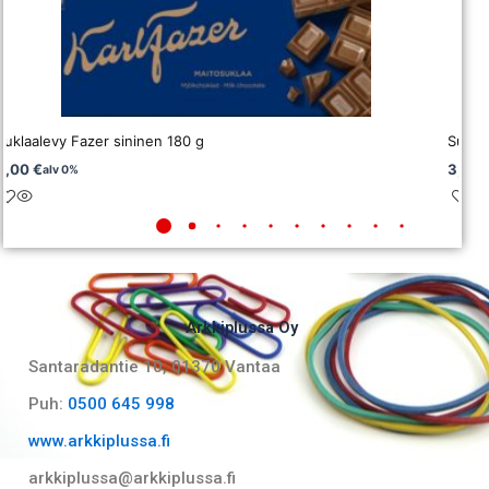
Suklaalevy Fazer sininen 180 g
Sukla
6,00
€
3,28
alv 0%
Arkkiplussa Oy
Santaradantie 10, 01370 Vantaa​
Puh:
0500 645 998
www.arkkiplussa.fi
arkkiplussa@arkkiplussa.fi