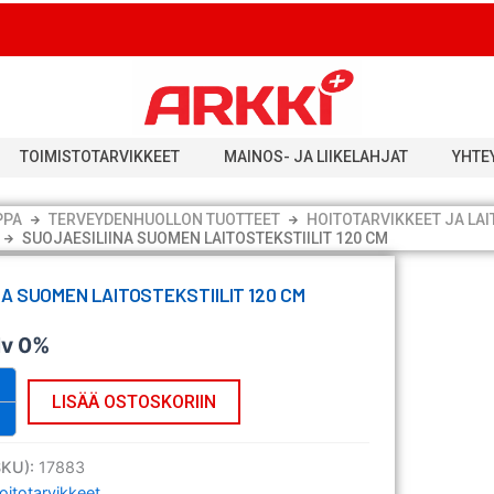
TOIMISTOTARVIKKEET
MAINOS- JA LIIKELAHJAT
YHTE
PPA
TERVEYDENHUOLLON TUOTTEET
HOITOTARVIKKEET JA LAI
SUOJAESILIINA SUOMEN LAITOSTEKSTIILIT 120 CM
A SUOMEN LAITOSTEKSTIILIT 120 CM
lv 0%
LISÄÄ OSTOSKORIIN
SKU):
17883
oitotarvikkeet