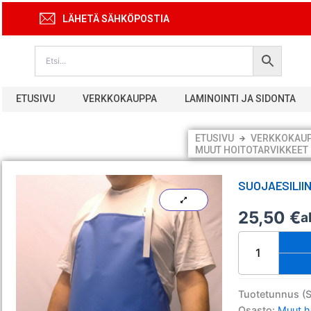
Siirry
LÄHETÄ SÄHKÖPOSTIA
sisältöön
ETUSIVU
VERKKOKAUPPA
LAMINOINTI JA SIDONTA
ETUSIVU
VERKKOKAU
MUUT HOITOTARVIKKEET
SUOJAESILIIN
25,50
€
a
Suojaesiliina
Suomen
Laitostekstiilit
120
cm
Tuotetunnus (
määrä
Osasto:
Muut h