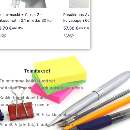
olite-maski + Cirrus 2 -
Pesukinnas Avalon 5138
äkesumutin 2,1 m letku 30 kpl
kuivapaperi 60G laminoimaton
3,70
€
57,30
€
alv 0%
alv 0%
Toimitukset
Toimitamme kaikki tuotteet
pääsääntöisesti 2-3 arkipäivän kuluessa.
Kaikki toimitukset tulevat
suoraan yrityksen ovelle.
Toimitusmaksu 4,90 € kaikkiin tilauksiin.
Alle 30 € (alv. 0%) tilauksiin lisätään