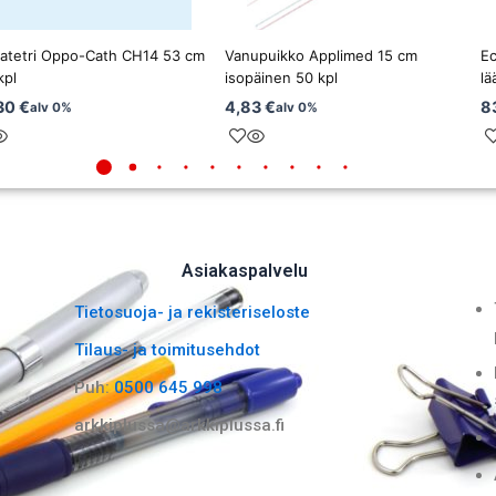
atetri Oppo-Cath CH14 53 cm
Vanupuikko Applimed 15 cm
Ec
kpl
isopäinen 50 kpl
lä
30
€
4,83
€
8
alv 0%
alv 0%
Asiakaspalvelu
Tietosuoja- ja rekisteriseloste
Tilaus- ja toimitusehdot
Puh:
0500 645 998
arkkiplussa@arkkiplussa.fi