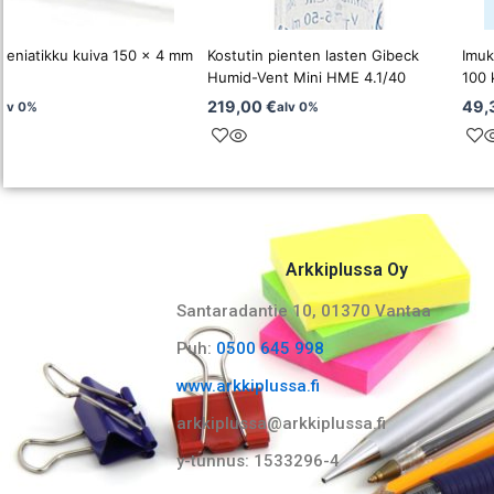
ieniatikku kuiva 150 x 4 mm
Kostutin pienten lasten Gibeck
Imuk
Humid-Vent Mini HME 4.1/40
100 
219,00
€
49,
alv 0%
alv 0%
Arkkiplussa Oy
Santaradantie 10, 01370 Vantaa​
Puh:
0500 645 998
www.arkkiplussa.fi
arkkiplussa@arkkiplussa.fi
y-tunnus: 1533296-4