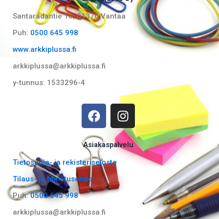
Santaradantie 10, 01370 Vantaa​
Puh:
0500 645 998
www.arkkiplussa.fi
arkkiplussa@arkkiplussa.fi
y-tunnus: 1533296-4
F
I
a
n
c
s
e
t
Asiakaspalvelu
b
a
Tietosuoja- ja rekisteriseloste
o
g
Tilaus- ja toimitusehdot
o
r
k
a
Puh:
0500 645 998
m
arkkiplussa@arkkiplussa.fi