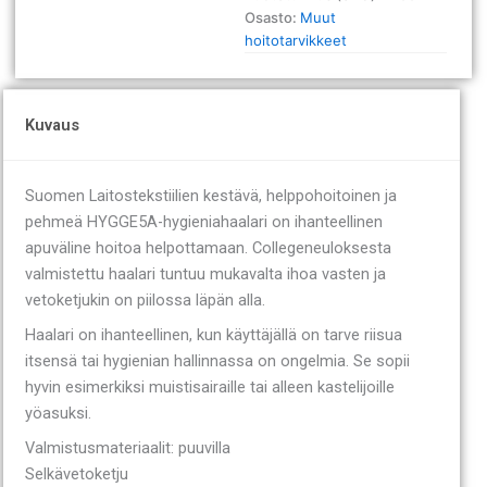
Osasto:
Muut
hoitotarvikkeet
Kuvaus
Suomen Laitostekstiilien kestävä, helppohoitoinen ja
pehmeä HYGGE5A-hygieniahaalari on ihanteellinen
apuväline hoitoa helpottamaan. Collegeneuloksesta
valmistettu haalari tuntuu mukavalta ihoa vasten ja
vetoketjukin on piilossa läpän alla.
Haalari on ihanteellinen, kun käyttäjällä on tarve riisua
itsensä tai hygienian hallinnassa on ongelmia. Se sopii
hyvin esimerkiksi muistisairaille tai alleen kastelijoille
yöasuksi.
Valmistusmateriaalit: puuvilla
Selkävetoketju