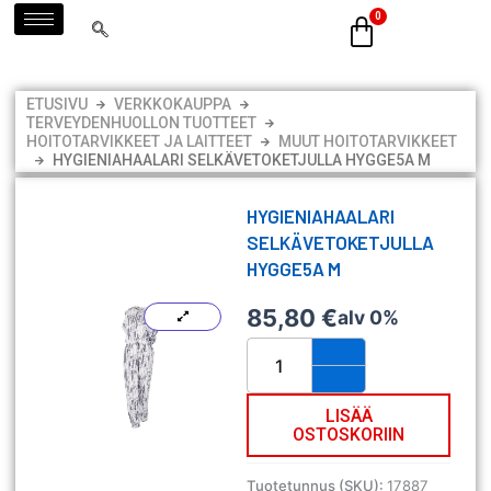
Siirry
sisältöön
ETUSIVU
VERKKOKAUPPA
TERVEYDENHUOLLON TUOTTEET
HOITOTARVIKKEET JA LAITTEET
MUUT HOITOTARVIKKEET
HYGIENIAHAALARI SELKÄVETOKETJULLA HYGGE5A M
HYGIENIAHAALARI
SELKÄVETOKETJULLA
HYGGE5A M
85,80
€
alv 0%
Hygieniahaalari
selkävetoketjulla
HYGGE5A
M
LISÄÄ
OSTOSKORIIN
määrä
Tuotetunnus (SKU):
17887