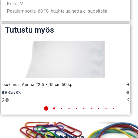
Koko: M
Pesulämpötila: 60 °C, huuhteluainetta ei suositella
Tutustu myös
Pesukinnas Abena 22,5 x 15 cm 50 kpl
Haara
1,99
€
65,10
alv 0%
Arkkiplussa Oy