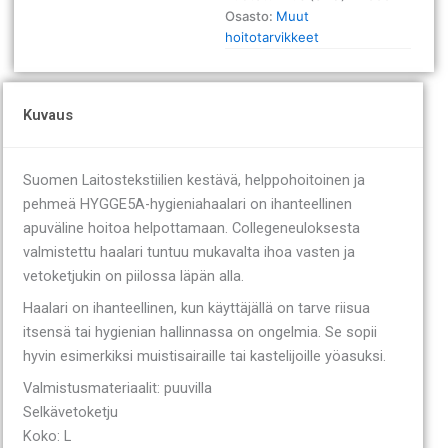
Osasto:
Muut
hoitotarvikkeet
Kuvaus
Suomen Laitostekstiilien kestävä, helppohoitoinen ja
pehmeä HYGGE5A-hygieniahaalari on ihanteellinen
apuväline hoitoa helpottamaan. Collegeneuloksesta
valmistettu haalari tuntuu mukavalta ihoa vasten ja
vetoketjukin on piilossa läpän alla.
Haalari on ihanteellinen, kun käyttäjällä on tarve riisua
itsensä tai hygienian hallinnassa on ongelmia. Se sopii
hyvin esimerkiksi muistisairaille tai kastelijoille yöasuksi.
Valmistusmateriaalit: puuvilla
Selkävetoketju
Koko: L