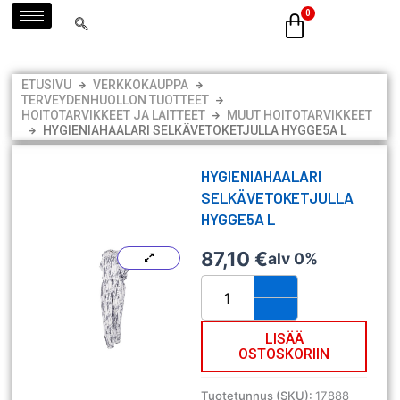
Siirry
sisältöön
ETUSIVU
VERKKOKAUPPA
TERVEYDENHUOLLON TUOTTEET
HOITOTARVIKKEET JA LAITTEET
MUUT HOITOTARVIKKEET
HYGIENIAHAALARI SELKÄVETOKETJULLA HYGGE5A L
HYGIENIAHAALARI
SELKÄVETOKETJULLA
HYGGE5A L
87,10
€
alv 0%
Hygieniahaalari
selkävetoketjulla
HYGGE5A
L
LISÄÄ
OSTOSKORIIN
määrä
Tuotetunnus (SKU):
17888