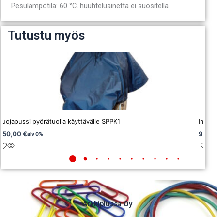
Pesulämpötila: 60 °C, huuhteluainetta ei suositella
Tutustu myös
Suojapussi pyörätuolia käyttävälle SPPK1
Imula
350,00
€
986,
alv 0%
Arkkiplussa Oy