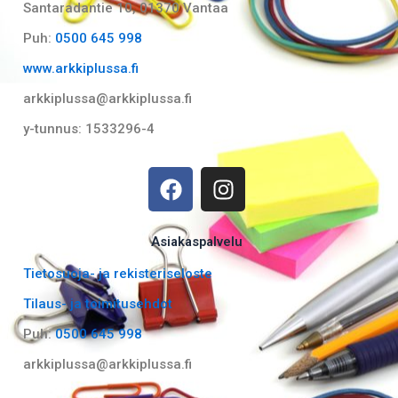
Santaradantie 10, 01370 Vantaa​
Puh:
0500 645 998
www.arkkiplussa.fi
arkkiplussa@arkkiplussa.fi
y-tunnus: 1533296-4
F
I
a
n
c
s
e
t
Asiakaspalvelu
b
a
Tietosuoja- ja rekisteriseloste
o
g
Tilaus- ja toimitusehdot
o
r
k
a
Puh:
0500 645 998
m
arkkiplussa@arkkiplussa.fi