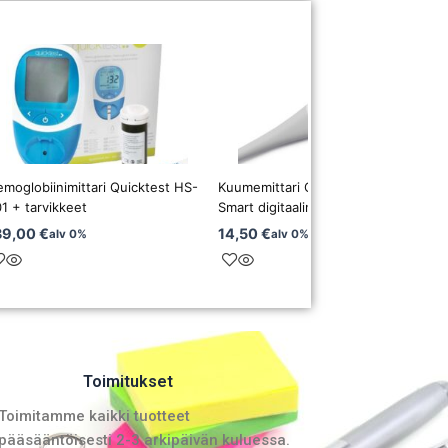
moglobiinimittari Quicktest HS-
Kuumemittari Omron Flex Temp
1 + tarvikkeet
Smart digitaalinen
39,00
€
14,50
€
alv 0%
alv 0%
Toimitukset
Toimitamme kaikki tuotteet
pääsääntöisesti 2-3 arkipäivän kuluessa.