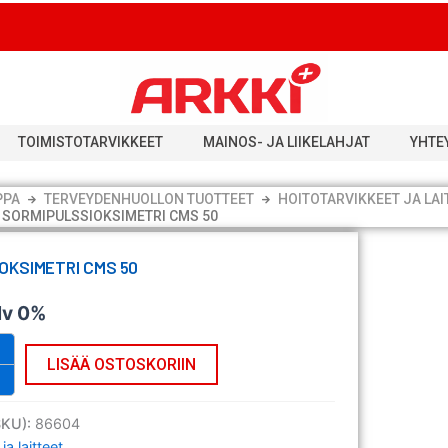
TOIMISTOTARVIKKEET
MAINOS- JA LIIKELAHJAT
YHTE
PPA
TERVEYDENHUOLLON TUOTTEET
HOITOTARVIKKEET JA LAI
SORMIPULSSIOKSIMETRI CMS 50
OKSIMETRI CMS 50
lv 0%
metri
LISÄÄ OSTOSKORIIN
SKU):
86604
 ja laitteet