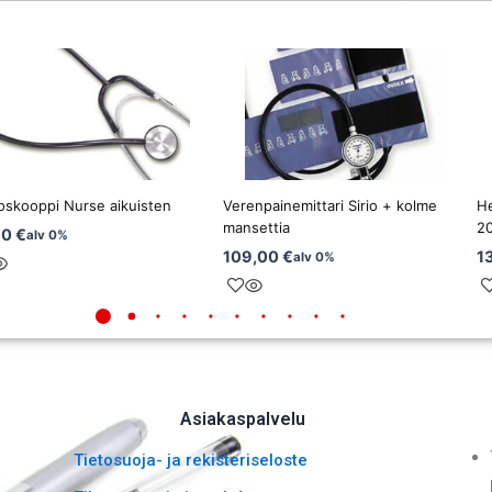
oskooppi Nurse aikuisten
Verenpainemittari Sirio + kolme
He
mansettia
20
90
€
alv 0%
109,00
€
1
alv 0%
Asiakaspalvelu
Tietosuoja- ja rekisteriseloste