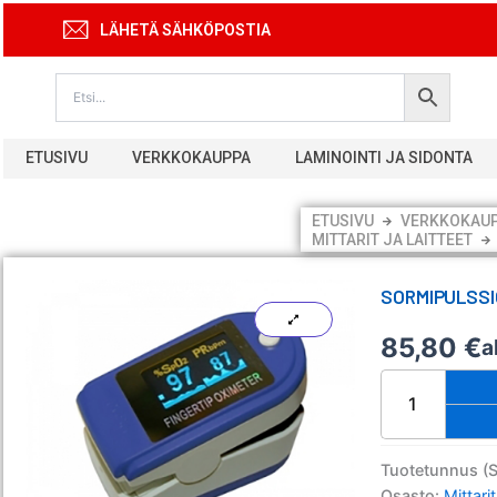
Siirry
LÄHETÄ SÄHKÖPOSTIA
sisältöön
ETUSIVU
VERKKOKAUPPA
LAMINOINTI JA SIDONTA
ETUSIVU
VERKKOKAU
MITTARIT JA LAITTEET
SORMIPULSSI
85,80
€
a
Sormipulssioksi
CMS
50
määrä
Tuotetunnus (
Osasto:
Mittarit