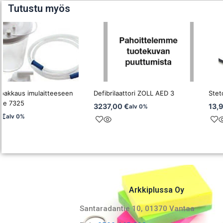
Tutustu myös
epakkaus imulaitteeseen
Defibrilaattori ZOLL AED 3
Stet
de 7325
3237,00
€
13,
alv 0%
0
€
alv 0%
Arkkiplussa Oy
Santaradantie 10, 01370 Vantaa​