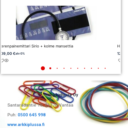
Verenpainemittari Sirio + kolme mansettia
Henki
109,00
€
12,0
alv 0%
Arkkiplussa Oy
Santaradantie 10, 01370 Vantaa​
Puh:
0500 645 998
www.arkkiplussa.fi