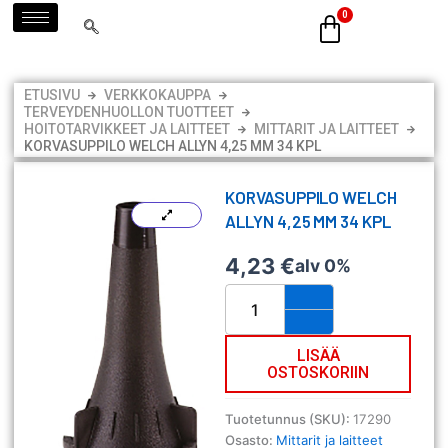
Siirry
sisältöön
ETUSIVU
VERKKOKAUPPA
TERVEYDENHUOLLON TUOTTEET
HOITOTARVIKKEET JA LAITTEET
MITTARIT JA LAITTEET
KORVASUPPILO WELCH ALLYN 4,25 MM 34 KPL
KORVASUPPILO WELCH
ALLYN 4,25 MM 34 KPL
4,23
€
alv 0%
Korvasuppilo
Welch
Allyn
4,25
LISÄÄ
OSTOSKORIIN
mm
34
kpl
Tuotetunnus (SKU):
17290
määrä
Osasto:
Mittarit ja laitteet