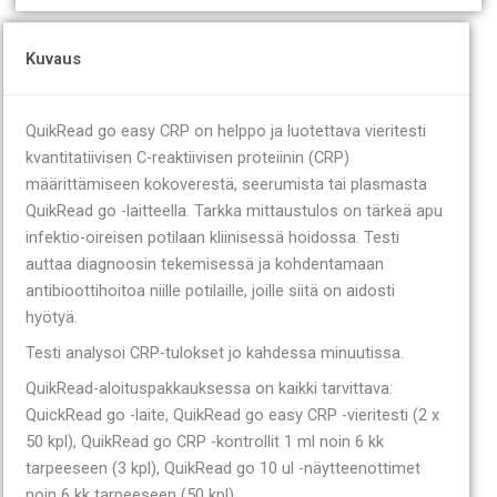
Kuvaus
QuikRead go easy CRP on helppo ja luotettava vieritesti
kvantitatiivisen C-reaktiivisen proteiinin (CRP)
määrittämiseen kokoverestä, seerumista tai plasmasta
QuikRead go -laitteella. Tarkka mittaustulos on tärkeä apu
infektio-oireisen potilaan kliinisessä hoidossa. Testi
auttaa diagnoosin tekemisessä ja kohdentamaan
antibioottihoitoa niille potilaille, joille siitä on aidosti
hyötyä.
Testi analysoi CRP-tulokset jo kahdessa minuutissa.
QuikRead-aloituspakkauksessa on kaikki tarvittava:
QuickRead go -laite, QuikRead go easy CRP -vieritesti (2 x
50 kpl), QuikRead go CRP -kontrollit 1 ml noin 6 kk
tarpeeseen (3 kpl), QuikRead go 10 ul -näytteenottimet
noin 6 kk tarpeeseen (50 kpl).