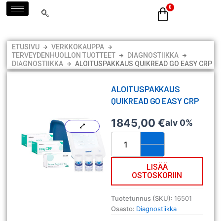
Siirry
sisältöön
ETUSIVU
VERKKOKAUPPA
TERVEYDENHUOLLON TUOTTEET
DIAGNOSTIIKKA
DIAGNOSTIIKKA
ALOITUSPAKKAUS QUIKREAD GO EASY CRP
ALOITUSPAKKAUS
QUIKREAD GO EASY CRP
1845,00
€
alv 0%
Aloituspakkaus
QuikRead
go
easy
LISÄÄ
OSTOSKORIIN
CRP
määrä
Tuotetunnus (SKU):
16501
Osasto:
Diagnostiikka