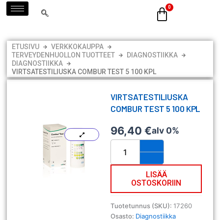
Siirry
sisältöön
ETUSIVU
VERKKOKAUPPA
TERVEYDENHUOLLON TUOTTEET
DIAGNOSTIIKKA
DIAGNOSTIIKKA
VIRTSATESTILIUSKA COMBUR TEST 5 100 KPL
VIRTSATESTILIUSKA
COMBUR TEST 5 100 KPL
96,40
€
alv 0%
Virtsatestiliuska
Combur
Test
5
LISÄÄ
OSTOSKORIIN
100
kpl
määrä
Tuotetunnus (SKU):
17260
Osasto:
Diagnostiikka