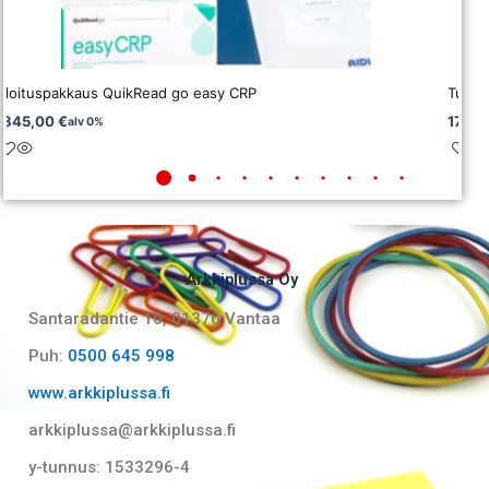
Aloituspakkaus QuikRead go easy CRP
Turval
1845,00
€
17,20
alv 0%
Arkkiplussa Oy
Santaradantie 10, 01370 Vantaa​
Puh:
0500 645 998
www.arkkiplussa.fi
arkkiplussa@arkkiplussa.fi
y-tunnus: 1533296-4