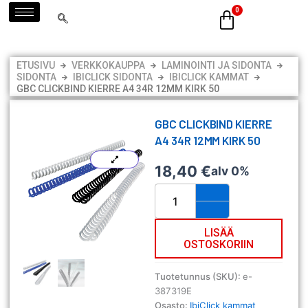
Siirry
sisältöön
ETUSIVU
VERKKOKAUPPA
LAMINOINTI JA SIDONTA
SIDONTA
IBICLICK SIDONTA
IBICLICK KAMMAT
GBC CLICKBIND KIERRE A4 34R 12MM KIRK 50
GBC CLICKBIND KIERRE
A4 34R 12MM KIRK 50
18,40
€
alv 0%
GBC
ClickBind
kierre
A4
LISÄÄ
OSTOSKORIIN
34R
12mm
kirk
Tuotetunnus (SKU):
e-
50
387319E
määrä
Osasto:
IbiClick kammat