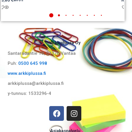
alv 0%
Arkkiplussa Oy
Santaradantie 10, 01370 Vantaa​
Puh:
0500 645 998
www.arkkiplussa.fi
arkkiplussa@arkkiplussa.fi
y-tunnus: 1533296-4
F
I
a
n
c
s
e
t
Asiakaspalvelu