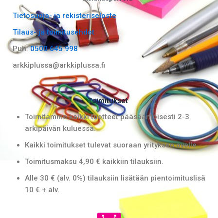
b
a
Tietosuoja- ja rekisteriseloste
o
g
Tilaus- ja toimitusehdot
o
r
k
a
Puh:
0500 645 998
m
arkkiplussa@arkkiplussa.fi
Toimitukset
Toimitamme kaikki tuotteet pääsääntöisesti 2-3
arkipäivän kuluessa.
Kaikki toimitukset tulevat suoraan yrityksen ovelle.
Toimitusmaksu 4,90 € kaikkiin tilauksiin.
Alle 30 € (alv. 0%) tilauksiin lisätään pientoimituslisä
10 € + alv.