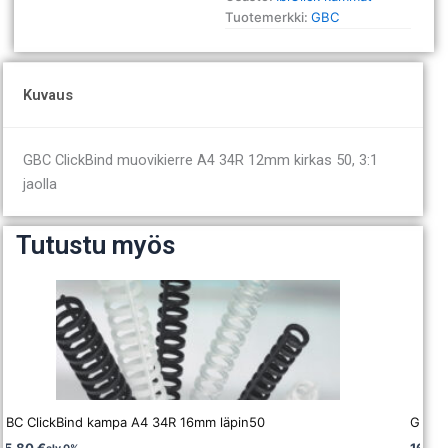
Tuotemerkki:
GBC
Kuvaus
GBC ClickBind muovikierre A4 34R 12mm kirkas 50, 3:1
jaolla
Tutustu myös
GBC ClickBind kampa A4 34R 16mm läpin50
GBC C
25,80
€
16,5