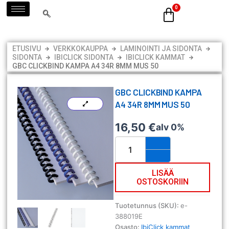
Siirry
sisältöön
ETUSIVU
VERKKOKAUPPA
LAMINOINTI JA SIDONTA
SIDONTA
IBICLICK SIDONTA
IBICLICK KAMMAT
GBC CLICKBIND KAMPA A4 34R 8MM MUS 50
GBC CLICKBIND KAMPA
A4 34R 8MM MUS 50
16,50
€
alv 0%
GBC
ClickBind
kampa
A4
LISÄÄ
OSTOSKORIIN
34R
8mm
mus
Tuotetunnus (SKU):
e-
50
388019E
määrä
Osasto:
IbiClick kammat