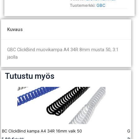
Tuotemerkki:
GBC
Kuvaus
GBC ClickBind muovikampa A4 34R 8mm musta 50, 3:1
jaolla
Tutustu myös
GBC ClickBind kampa A4 34R 16mm valk 50
GBC C
25,80
€
25,8