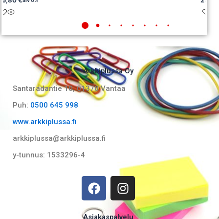
alv 0%
Arkkiplussa Oy
Santaradantie 10, 01370 Vantaa​
Puh:
0500 645 998
www.arkkiplussa.fi
arkkiplussa@arkkiplussa.fi
y-tunnus: 1533296-4
F
I
a
n
c
s
e
t
Asiakaspalvelu