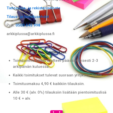
b
a
Tietosuoja- ja rekisteriseloste
o
g
Tilaus- ja toimitusehdot
o
r
k
a
Puh:
0500 645 998
m
arkkiplussa@arkkiplussa.fi
Toimitukset
Toimitamme kaikki tuotteet pääsääntöisesti 2-3
arkipäivän kuluessa.
Kaikki toimitukset tulevat suoraan yrityksen ovelle.
Toimitusmaksu 4,90 € kaikkiin tilauksiin.
Alle 30 € (alv. 0%) tilauksiin lisätään pientoimituslisä
10 € + alv.