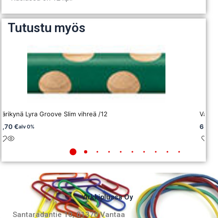
Tutustu myös
Värikynä Lyra Groove Slim vihreä /12
Väriky
6,70
€
6,70
alv 0%
Arkkiplussa Oy
Santaradantie 10, 01370 Vantaa​