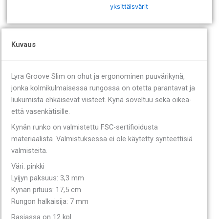
yksittäisvärit
Kuvaus
Lyra Groove Slim on ohut ja ergonominen puuvärikynä,
jonka kolmikulmaisessa rungossa on otetta parantavat ja
liukumista ehkäisevät viisteet. Kynä soveltuu sekä oikea-
että vasenkätisille.
Kynän runko on valmistettu FSC-sertifioidusta
materiaalista. Valmistuksessa ei ole käytetty synteettisiä
valmisteita.
Väri: pinkki
Lyijyn paksuus: 3,3 mm
Kynän pituus: 17,5 cm
Rungon halkaisija: 7 mm
Rasiassa on 12 kpl.