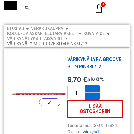
Siirry
sisältöön
ETUSIVU
VERKKOKAUPPA
KOULU- JA ASKARTELUTARVIKKEET
KUVATAIDE
VÄRIKYNÄT YKSITTÄISVÄRIT
VÄRIKYNÄ LYRA GROOVE SLIM PINKKI /12
VÄRIKYNÄ LYRA GROOVE
SLIM PINKKI /12
6,70
€
alv 0%
Värikynä
Lyra
Groove
Slim
LISÄÄ
OSTOSKORIIN
pinkki
/12
määrä
Tuotetunnus (SKU):
17924
Osasto:
Värikynät