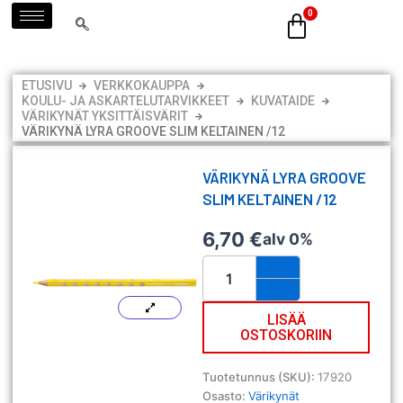
Siirry
sisältöön
ETUSIVU
VERKKOKAUPPA
KOULU- JA ASKARTELUTARVIKKEET
KUVATAIDE
VÄRIKYNÄT YKSITTÄISVÄRIT
VÄRIKYNÄ LYRA GROOVE SLIM KELTAINEN /12
VÄRIKYNÄ LYRA GROOVE
SLIM KELTAINEN /12
6,70
€
alv 0%
Värikynä
Lyra
Groove
Slim
LISÄÄ
OSTOSKORIIN
keltainen
/12
määrä
Tuotetunnus (SKU):
17920
Osasto:
Värikynät