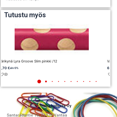
Tutustu myös
Värikynä Lyra Groove Slim pinkki /12
Väriky
6,70
€
6,70
alv 0%
Arkkiplussa Oy
Santaradantie 10, 01370 Vantaa​