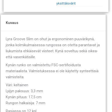
yksittäisvärit
Kuvaus
Lyra Groove Slim on ohut ja ergonominen puuvärikynä,
jonka kolmikulmaisessa rungossa on otetta parantavat ja
liukumista ehkäisevät viisteet. Kynä soveltuu sekä oikea-
että vasenkätisille.
Kynän runko on valmistettu FSC-sertifioidusta
materiaalista. Valmistuksessa ei ole käytetty synteettisiä
valmisteita.
Väri: keltainen
Lyijyn paksuus: 3,3 mm
Kynän pituus: 17,5 cm
Rungon halkaisija: 7 mm
Rasiassa on 12 kpl.