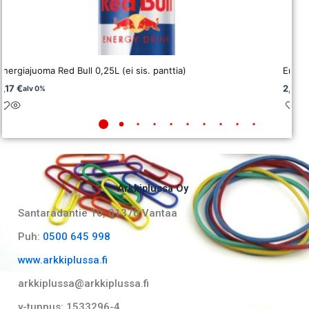
Energiajuoma Red Bull 0,25L (ei sis. panttia)
Energi
2,17
€
2,06
alv 0%
Arkkiplussa Oy
Santaradantie 10, 01370 Vantaa​
Puh:
0500 645 998
www.arkkiplussa.fi
arkkiplussa@arkkiplussa.fi
y-tunnus: 1533296-4