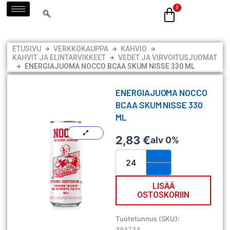
Siirry
sisältöön
ETUSIVU
VERKKOKAUPPA
KAHVIO
KAHVIT JA ELINTARVIKKEET
VEDET JA VIRVOITUSJUOMAT
ENERGIAJUOMA NOCCO BCAA SKUM NISSE 330 ML
ENERGIAJUOMA NOCCO
BCAA SKUM NISSE 330
ML
2,83
€
alv 0%
Energiajuoma
Nocco
BCAA
Skum
LISÄÄ
OSTOSKORIIN
Nisse
330
ml
Tuotetunnus (SKU):
määrä
394734