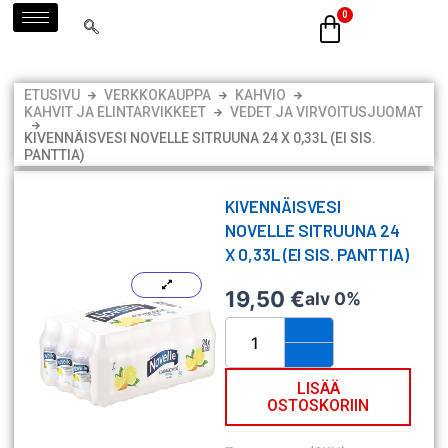
Siirry
sisältöön
ETUSIVU
VERKKOKAUPPA
KAHVIO
KAHVIT JA ELINTARVIKKEET
VEDET JA VIRVOITUSJUOMAT
KIVENNÄISVESI NOVELLE SITRUUNA 24 X 0,33L (EI SIS.
PANTTIA)
KIVENNÄISVESI
NOVELLE SITRUUNA 24
X 0,33L (EI SIS. PANTTIA)
19,50
€
alv 0%
Kivennäisvesi
Novelle
sitruuna
24
LISÄÄ
OSTOSKORIIN
x
0,33L
(ei