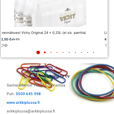
Kivennäisvesi Vichy Original 24 x 0,33L (ei sis. panttia)
Lähdev
22,50
€
4,34
alv 0%
Arkkiplussa Oy
Santaradantie 10, 01370 Vantaa​
Puh:
0500 645 998
www.arkkiplussa.fi
arkkiplussa@arkkiplussa.fi