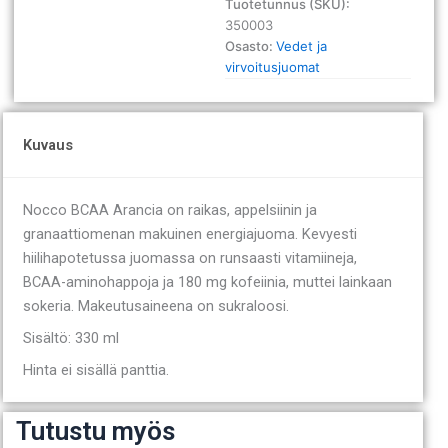
Tuotetunnus (SKU):
sis.panttia)
350003
määrä
Osasto:
Vedet ja
virvoitusjuomat
Kuvaus
Nocco BCAA Arancia on raikas, appelsiinin ja
granaattiomenan makuinen energiajuoma. Kevyesti
hiilihapotetussa juomassa on runsaasti vitamiineja,
BCAA-aminohappoja ja 180 mg kofeiinia, muttei lainkaan
sokeria. Makeutusaineena on sukraloosi.
Sisältö: 330 ml
Hinta ei sisällä panttia.
Tutustu myös