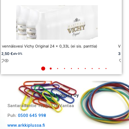
Kivennäisvesi Vichy Original 24 x 0,33L (ei sis. panttia)
Virvoi
22,50
€
31,6
alv 0%
Arkkiplussa Oy
Santaradantie 10, 01370 Vantaa​
Puh:
0500 645 998
www.arkkiplussa.fi