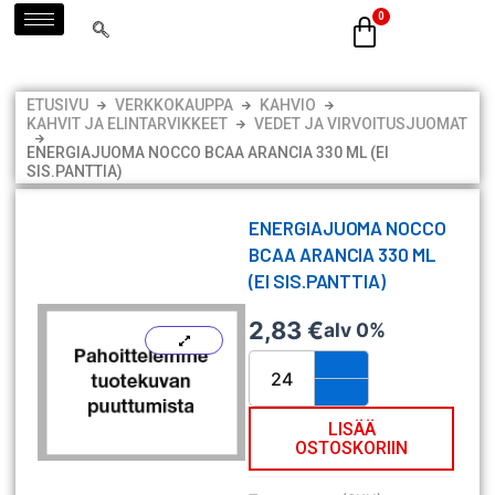
Siirry
sisältöön
ETUSIVU
VERKKOKAUPPA
KAHVIO
KAHVIT JA ELINTARVIKKEET
VEDET JA VIRVOITUSJUOMAT
ENERGIAJUOMA NOCCO BCAA ARANCIA 330 ML (EI
SIS.PANTTIA)
ENERGIAJUOMA NOCCO
BCAA ARANCIA 330 ML
(EI SIS.PANTTIA)
2,83
€
alv 0%
Energiajuoma
Nocco
BCAA
Arancia
LISÄÄ
OSTOSKORIIN
330
ml
(ei