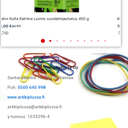
Kahvi Kulta Katriina Luomu suodatinjauhatus 450 g
Kahvi
11,00
€
13,6
alv 0%
Arkkiplussa Oy
Santaradantie 10, 01370 Vantaa​
Puh:
0500 645 998
www.arkkiplussa.fi
arkkiplussa@arkkiplussa.fi
y-tunnus: 1533296-4