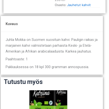
g
Osasto:
Jauhetut kahvit
määrä
Kuvaus
Juhla Mokka on Suomen suosituin kahvi. Pauligin raikas ja
marjainen kahvi valmistetaan parhaista Keski- ja Etelä-
Amerikan ja Afrikan arabicalaaduista. Karkea jauhatus.
Paahtoaste: 1
Pakkauksessa on 18 kpl 300 gramman annospussia.
Tutustu myös