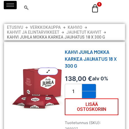
Siirry
sisältöön
ETUSIVU
VERKKOKAUPPA
KAHVIO
KAHVIT JA ELINTARVIKKEET
JAUHETUT KAHVIT
KAHVI JUHLA MOKKA KARKEA JAUHATUS 18 X 300 G
KAHVI JUHLA MOKKA
KARKEA JAUHATUS 18 X
300 G
138,00
€
alv 0%
Kahvi
Juhla
Mokka
karkea
LISÄÄ
OSTOSKORIIN
jauhatus
18
x
Tuotetunnus (SKU):
300
269107