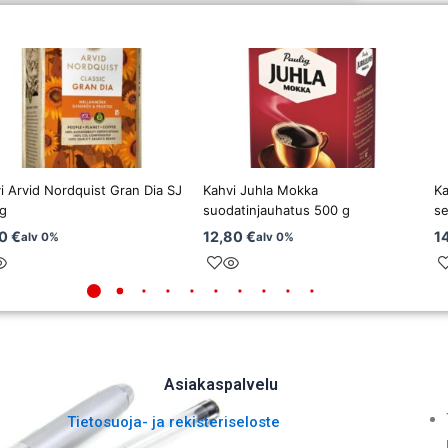
i Arvid Nordquist Gran Dia SJ
Kahvi Juhla Mokka
Ka
g
suodatinjauhatus 500 g
se
80
€
12,80
€
1
alv 0%
alv 0%
Asiakaspalvelu
Tietosuoja- ja rekisteriseloste