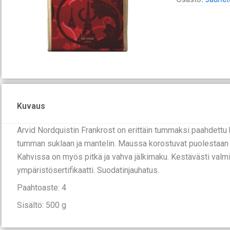
500
g
määrä
Kuvaus
Arvid Nordquistin Frankrost on erittäin tummaksi paahdettu 
tumman suklaan ja mantelin. Maussa korostuvat puolestaan t
Kahvissa on myös pitkä ja vahva jälkimaku. Kestävästi valmis
ympäristösertifikaatti. Suodatinjauhatus.
Paahtoaste: 4
Sisältö: 500 g