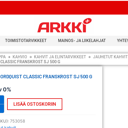
TOIMISTOTARVIKKEET
MAINOS- JA LIIKELAHJAT
YHTE
PPA
KAHVIO
KAHVIT JA ELINTARVIKKEET
JAUHETUT KAHVIT
 CLASSIC FRANSKROST SJ 500 G
NORDQUIST CLASSIC FRANSKROST SJ 500 G
v 0%
LISÄÄ OSTOSKORIIN
SKU):
753058
ut kahvit