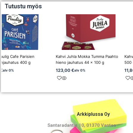
Tutustu myös
aulig Cafe Parisien
Kahvi Juhla Mokka Tumma Paahto
Kahv
injauhatus 400 g
hieno jauhatus 44 x 100 g
500 
€
123,00
€
11,
alv 0%
alv 0%
Arkkiplussa Oy
Santaradantie 10, 01370 Vantaa​