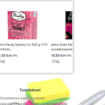
hvi Paulig Sydney HJ 500 g UTZ-
Kahvi Kulta Katriina Tumma Paahto
rtifioitu
suodatinjauhatus 500 g
4,10
€
13,10
€
alv 0%
alv 0%
Toimitukset
Toimitamme kaikki tuotteet
pääsääntöisesti 2-3 arkipäivän kuluessa.