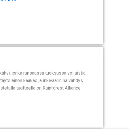
kahvi, jonka runsaassa tuoksussa voi aistia
äyteläinen kaakao ja inkiväärin häivähdys.
tetulla tuotteella on Rainforest Alliance -