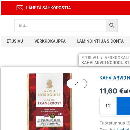
Siirry
LÄHETÄ SÄHKÖPOSTIA
sisältöön
ETUSIVU
VERKKOKAUPPA
LAMINOINTI JA SIDONTA
ETUSIVU
VERKKOKAU
KAHVI ARVID NORDQUIST
KAHVI ARVID 
11,60
€
al
Kahvi
Arvid
Nordquist
Classic
Franskrost
Tuotetunnus (
SJ
Osasto:
Jauhet