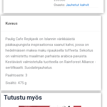
määrä
Osasto:
Jauhetut kahvit
Kuvaus
Paulig Cafe Reykjavik on Islannin värikkäästä
pääkaupungista inspiraationsa saanut kahvi, jossa on
hedelmäisen makea maku ripauksella toffeeta. Sekoitus
on valmistettu maailman parhaista arabica-pavuista.
Kestävästi valmistetulla tuotteella on Rainforest Alliance -
sertifikaatti. Suodatinjauhatus.
Paahtoaste: 3
Sisältö: 475 g
Tutustu myös