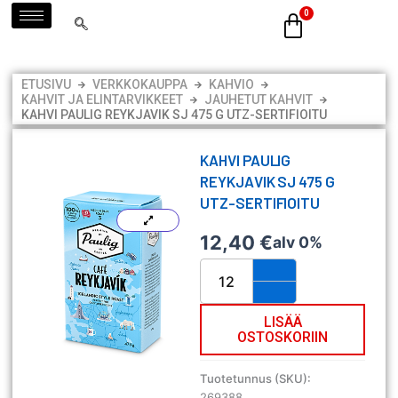
Siirry
sisältöön
ETUSIVU
VERKKOKAUPPA
KAHVIO
KAHVIT JA ELINTARVIKKEET
JAUHETUT KAHVIT
KAHVI PAULIG REYKJAVIK SJ 475 G UTZ-SERTIFIOITU
KAHVI PAULIG
REYKJAVIK SJ 475 G
UTZ-SERTIFIOITU
12,40
€
alv 0%
Kahvi
Paulig
Reykjavik
SJ
LISÄÄ
OSTOSKORIIN
475
g
UTZ-
Tuotetunnus (SKU):
sertifioitu
269388