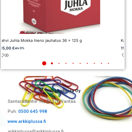
Kahvi Juhla Mokka hieno jauhatus 36 x 125 g
Kahvi
115,00
€
112,0
alv 0%
Arkkiplussa Oy
Santaradantie 10, 01370 Vantaa​
Puh:
0500 645 998
www.arkkiplussa.fi
arkkiplussa@arkkiplussa.fi