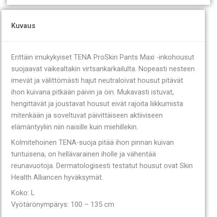
Kuvaus
Erittäin imukykyiset TENA ProSkin Pants Maxi -inkohousut
suojaavat vaikealtakin virtsankarkailulta. Nopeasti nesteen
imevät ja välittömästi hajut neutraloivat housut pitävät
ihon kuivana pitkään päivin ja öin. Mukavasti istuvat,
hengittävät ja joustavat housut eivät rajoita liikkumista
mitenkään ja soveltuvat päivittäiseen aktiiviseen
elämäntyyliin niin naisille kuin miehillekin.
Kolmitehoinen TENA-suoja pitää ihon pinnan kuivan
tuntuisena, on hellävarainen iholle ja vähentää
reunavuotoja. Dermatologisesti testatut housut ovat Skin
Health Alliancen hyväksymät.
Koko: L
Vyötärönympärys: 100 – 135 cm