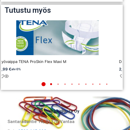
Tutustu myös
Vyövaippa TENA ProSkin Flex Maxi M
Deodo
0,99
€
2,97
alv 0%
Arkkiplussa Oy
Santaradantie 10, 01370 Vantaa​