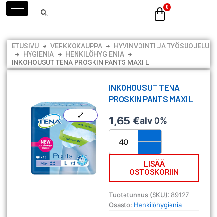
Siirry
sisältöön
ETUSIVU
VERKKOKAUPPA
HYVINVOINTI JA TYÖSUOJELU
HYGIENIA
HENKILÖHYGIENIA
INKOHOUSUT TENA PROSKIN PANTS MAXI L
INKOHOUSUT TENA
PROSKIN PANTS MAXI L
1,65
€
alv 0%
Inkohousut
TENA
ProSkin
Pants
LISÄÄ
OSTOSKORIIN
Maxi
L
määrä
Tuotetunnus (SKU):
89127
Osasto:
Henkilöhygienia