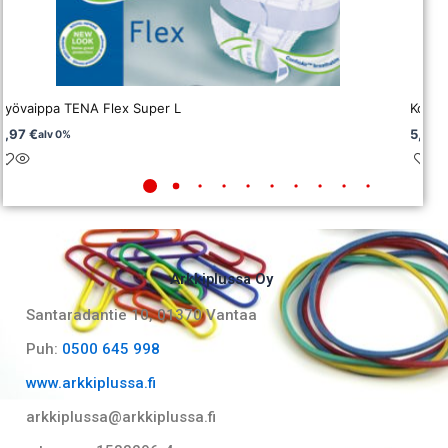
Vyövaippa TENA Flex Super L
Koste
0,97
€
5,70
alv 0%
Arkkiplussa Oy
Santaradantie 10, 01370 Vantaa​
Puh:
0500 645 998
www.arkkiplussa.fi
arkkiplussa@arkkiplussa.fi