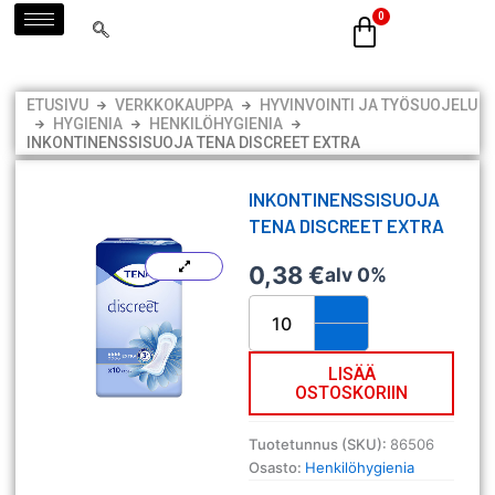
Siirry
sisältöön
ETUSIVU
VERKKOKAUPPA
HYVINVOINTI JA TYÖSUOJELU
HYGIENIA
HENKILÖHYGIENIA
INKONTINENSSISUOJA TENA DISCREET EXTRA
INKONTINENSSISUOJA
TENA DISCREET EXTRA
0,38
€
alv 0%
Inkontinenssisuoja
TENA
Discreet
Extra
LISÄÄ
OSTOSKORIIN
määrä
Tuotetunnus (SKU):
86506
Osasto:
Henkilöhygienia