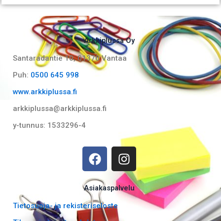
Arkkiplussa Oy
Santaradantie 10, 01370 Vantaa​
Puh:
0500 645 998
www.arkkiplussa.fi
arkkiplussa@arkkiplussa.fi
y-tunnus: 1533296-4
F
I
a
n
c
s
e
t
Asiakaspalvelu
b
a
Tietosuoja- ja rekisteriseloste
o
g