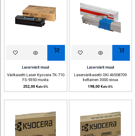
Laservärit muut
Laservärit muut
Värikasetti Laser Kyocera TK-710
Laservärikasetti OKI 46508709
FS-9350 musta
keltainen 3000 sivua
252,00
€
198,00
€
alv 0%
alv 0%