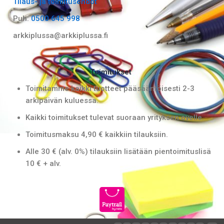
Tilaus- ja toimitusehdot
o
r
k
a
Puh:
0500 645 998
m
arkkiplussa@arkkiplussa.fi
Toimitukset
Toimitamme kaikki tuotteet pääsääntöisesti 2-3
arkipäivän kuluessa.
Kaikki toimitukset tulevat suoraan yrityksen ovelle.
Toimitusmaksu 4,90 € kaikkiin tilauksiin.
Alle 30 € (alv. 0%) tilauksiin lisätään pientoimituslisä
10 € + alv.