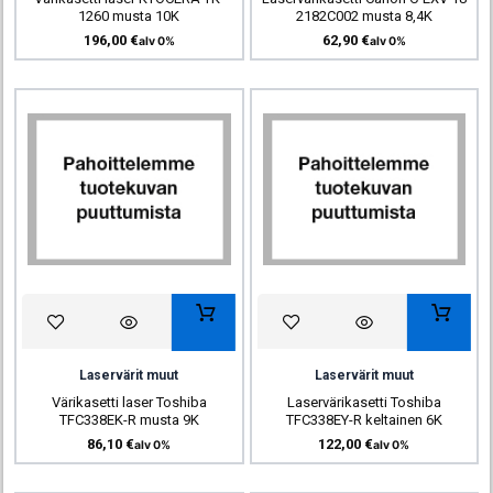
1260 musta 10K
2182C002 musta 8,4K
196,00
€
62,90
€
alv 0%
alv 0%
Laservärit muut
Laservärit muut
Värikasetti laser Toshiba
Laservärikasetti Toshiba
TFC338EK-R musta 9K
TFC338EY-R keltainen 6K
86,10
€
122,00
€
alv 0%
alv 0%