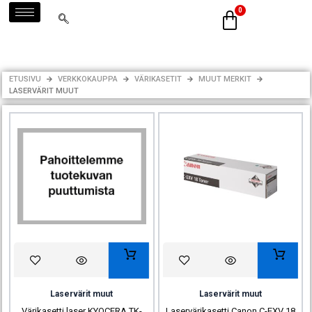
Siirry
sisältöön
ETUSIVU
VERKKOKAUPPA
VÄRIKASETIT
MUUT MERKIT
LASERVÄRIT MUUT
Laservärit muut
Laservärit muut
Värikasetti laser KYOCERA TK-
Laservärikasetti Canon C-EXV 18