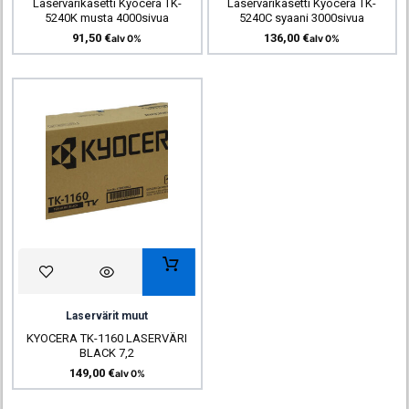
Laservärikasetti Kyocera TK-
Laservärikasetti Kyocera TK-
5240K musta 4000sivua
5240C syaani 3000sivua
91,50
€
136,00
€
alv 0%
alv 0%
Laservärit muut
KYOCERA TK-1160 LASERVÄRI
BLACK 7,2
149,00
€
alv 0%