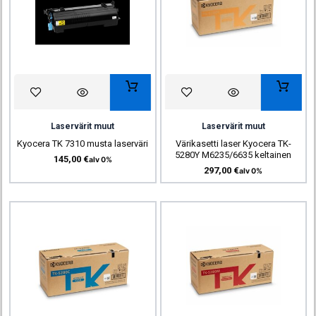
Laservärit muut
Laservärit muut
Kyocera TK 7310 musta laserväri
Värikasetti laser Kyocera TK-
5280Y M6235/6635 keltainen
145,00
€
alv 0%
297,00
€
alv 0%