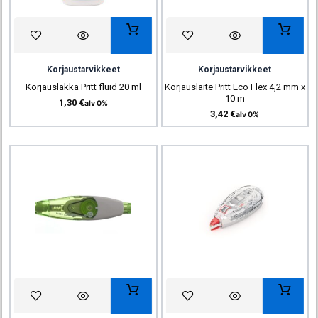
Korjaustarvikkeet
Korjaustarvikkeet
Korjauslakka Pritt fluid 20 ml
Korjauslaite Pritt Eco Flex 4,2 mm x
10 m
1,30
€
alv 0%
3,42
€
alv 0%