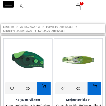
Siirry
sisältöön
ETUSIVU
VERKKOKAUPPA
TOIMISTOTARVIKKEET
KIINNITYS JA KORJAUS
KORJAUSTARVIKKEET
Korjaustarvikkeet
Korjaustarvikkeet
Korjausrolleri Paper Mate Dryline
Korjauslaite Pilot BeGreen roller 4