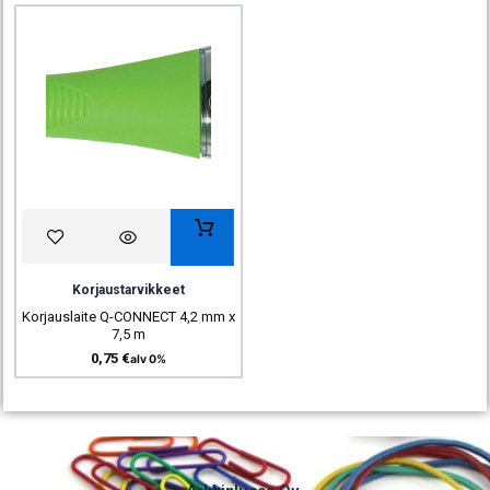
Korjaustarvikkeet
Korjauslaite Q-CONNECT 4,2 mm x
7,5 m
0,75
€
alv 0%