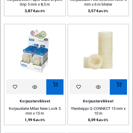
Grip 5 mm x 8,5 m
mm x 6 m blister
3,87
€
3,57
€
alv 0%
alv 0%
Korjaustarvikkeet
Korjaustarvikkeet
Korjauslaite Milan New Look 5
Yleisteippi Q-CONNECT 15 mm x
mm x 15 m
10 m
1,99
€
0,09
€
alv 0%
alv 0%