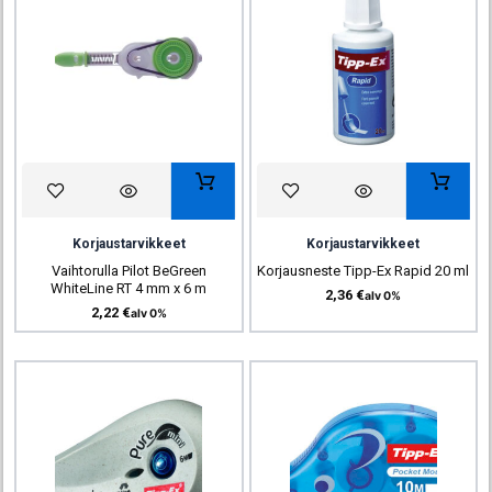
Korjaustarvikkeet
Korjaustarvikkeet
Vaihtorulla Pilot BeGreen
Korjausneste Tipp-Ex Rapid 20 ml
WhiteLine RT 4 mm x 6 m
2,36
€
alv 0%
2,22
€
alv 0%