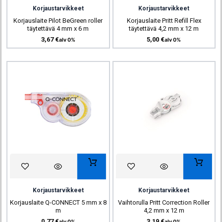
Korjaustarvikkeet
Korjaustarvikkeet
Korjauslaite Pilot BeGreen roller
Korjauslaite Pritt Refill Flex
täytettävä 4 mm x 6 m
täytettävä 4,2 mm x 12 m
3,67
€
5,00
€
alv 0%
alv 0%
Korjaustarvikkeet
Korjaustarvikkeet
Korjauslaite Q-CONNECT 5 mm x 8
Vaihtorulla Pritt Correction Roller
m
4,2 mm x 12 m
0,77
€
3,19
€
alv 0%
alv 0%