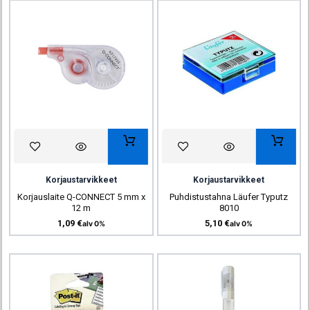
Korjaustarvikkeet
Korjaustarvikkeet
Korjauslaite Q-CONNECT 5 mm x
Puhdistustahna Läufer Typutz
12 m
8010
1,09
€
5,10
€
alv 0%
alv 0%