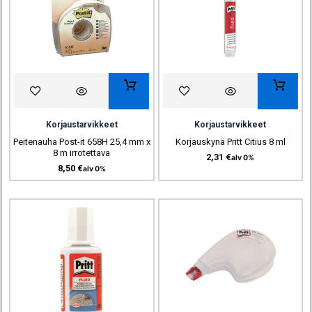
Korjaustarvikkeet
Korjaustarvikkeet
Peitenauha Post-it 658H 25,4 mm x
Korjauskynä Pritt Citius 8 ml
8 m irrotettava
2,31
€
alv 0%
8,50
€
alv 0%