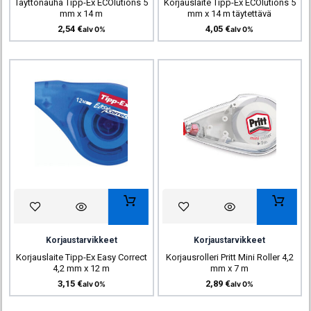
Täyttönauha Tipp-Ex ECOlutions 5
Korjauslaite Tipp-Ex ECOlutions 5
mm x 14 m
mm x 14 m täytettävä
2,54
€
4,05
€
alv 0%
alv 0%
Korjaustarvikkeet
Korjaustarvikkeet
Korjauslaite Tipp-Ex Easy Correct
Korjausrolleri Pritt Mini Roller 4,2
4,2 mm x 12 m
mm x 7 m
3,15
€
2,89
€
alv 0%
alv 0%