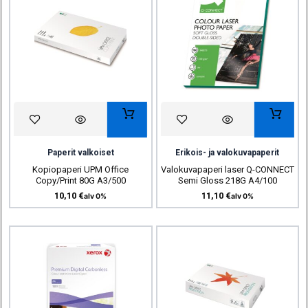
Paperit valkoiset
Erikois- ja valokuvapaperit
Kopiopaperi UPM Office
Valokuvapaperi laser Q-CONNECT
Copy/Print 80G A3/500
Semi Gloss 218G A4/100
10,10
€
11,10
€
alv 0%
alv 0%