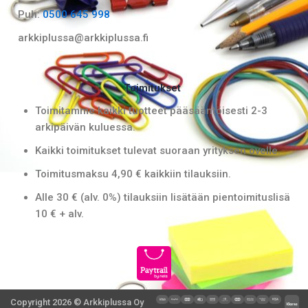
k
a
Puh:
0500 645 998
m
arkkiplussa@arkkiplussa.fi
Toimitukset
Toimitamme kaikki tuotteet pääsääntöisesti 2-3
arkipäivän kuluessa.
Kaikki toimitukset tulevat suoraan yrityksen ovelle.
Toimitusmaksu 4,90 € kaikkiin tilauksiin.
Alle 30 € (alv. 0%) tilauksiin lisätään pientoimituslisä
10 € + alv.
Copyright 2026 © Arkkiplussa Oy