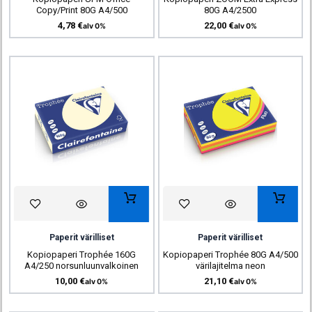
Copy/Print 80G A4/500
80G A4/2500
4,78
€
22,00
€
alv 0%
alv 0%
Paperit värilliset
Paperit värilliset
Kopiopaperi Trophée 160G
Kopiopaperi Trophée 80G A4/500
A4/250 norsunluunvalkoinen
värilajitelma neon
10,00
€
21,10
€
alv 0%
alv 0%