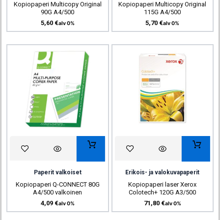
Kopiopaperi Multicopy Original
Kopiopaperi Multicopy Original
90G A4/500
115G A4/500
5,60
€
5,70
€
alv 0%
alv 0%
Paperit valkoiset
Erikois- ja valokuvapaperit
Kopiopaperi Q-CONNECT 80G
Kopiopaperi laser Xerox
A4/500 valkoinen
Colotech+ 120G A3/500
4,09
€
71,80
€
alv 0%
alv 0%