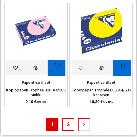
Paperit värilliset
Paperit värilliset
Kopiopaperi Trophée 80G A4/500
Kopiopaperi Trophée 80G A4/500
pinkki
keltainen
9,10
€
10,30
€
alv 0%
alv 0%
1
2