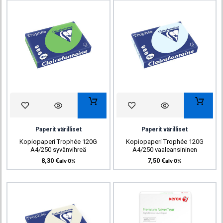
Paperit värilliset
Paperit värilliset
Kopiopaperi Trophée 120G
Kopiopaperi Trophée 120G
A4/250 syvänvihreä
A4/250 vaaleansininen
8,30
€
7,50
€
alv 0%
alv 0%