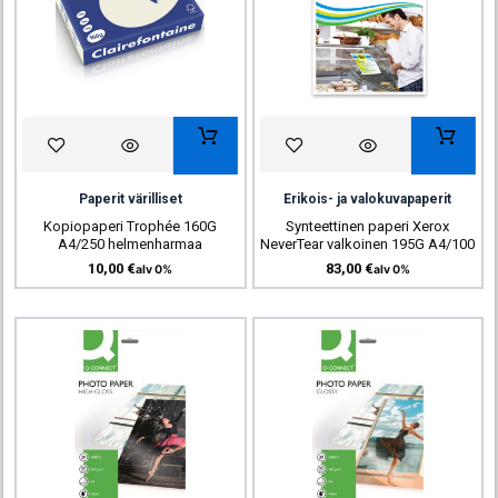
Paperit värilliset
Erikois- ja valokuvapaperit
Kopiopaperi Trophée 160G
Synteettinen paperi Xerox
A4/250 helmenharmaa
NeverTear valkoinen 195G A4/100
10,00
€
83,00
€
alv 0%
alv 0%