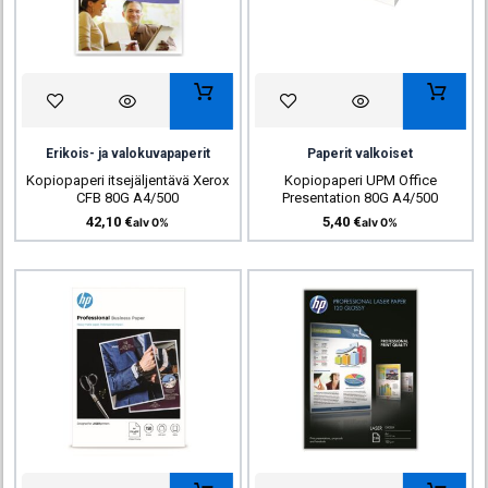
Erikois- ja valokuvapaperit
Paperit valkoiset
Kopiopaperi itsejäljentävä Xerox
Kopiopaperi UPM Office
CFB 80G A4/500
Presentation 80G A4/500
42,10
€
5,40
€
alv 0%
alv 0%