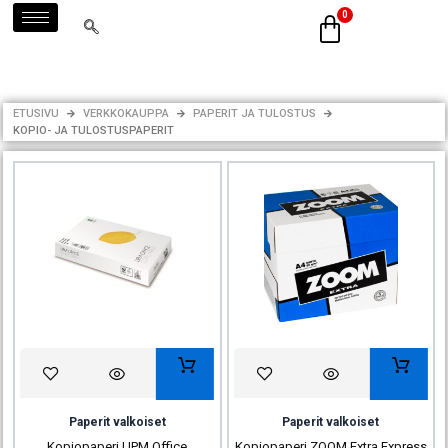
Siirry
sisältöön
ETUSIVU
VERKKOKAUPPA
PAPERIT JA TULOSTUS
KOPIO- JA TULOSTUSPAPERIT
Paperit valkoiset
Paperit valkoiset
Kopiopaperi UPM Office
Kopiopaperi ZOOM Extra Express