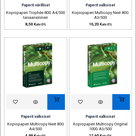
Paperit värilliset
Paperit valkoiset
Kopiopaperi Trophée 80G A4/500
Kopiopaperi Multicopy Next 80G
taivaansininen
A3/500
8,50
€
10,20
€
alv 0%
alv 0%
Paperit valkoiset
Paperit valkoiset
Kopiopaperi Multicopy Next 80G
Kopiopaperi Multicopy Original
A4/500
100G A3/500
4,99
€
12,60
€
alv 0%
alv 0%