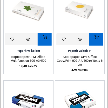
Paperit valkoiset
Paperit valkoiset
Kopiopaperi UPM Office
Kopiopaperi UPM Office
Multifunction 80G A3/500
Copy/Print 80G A4/500 rei’itetty 8
cm
10,40
€
alv 0%
4,96
€
alv 0%