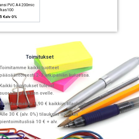
ansi PVC A4 200mic
rkas100
95
€
alv 0%
Toimitukset
Toimitamme kaikki tuotteet
pääsääntöisesti 2-3 arkipäivän kuluessa.
Kaikki toimitukset tulevat
suoraan yrityksen ovelle.
Toimitusmaksu 4,90 € kaikkiin tilauksiin.
Alle 30 € (alv. 0%) tilauksiin lisätään
pientoimituslisä 10 € + alv.