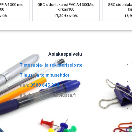
PP A4 300 mic
GBC sidontakansi PVC A4 300Mic
GBC sidontak
100
kirkas100
ki
17,30
€
16,
lv 0%
alv 0%
Asiakaspalvelu
Tietosuoja- ja rekisteriseloste
Tilaus- ja toimitusehdot
Puh:
0500 645 998
arkkiplussa@arkkiplussa.fi