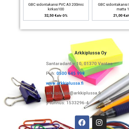
GBC sidontakansi PVC A3 200mic
GBC sidontakansi 
kirkas100
matta 
32,50
€
21,00
€
alv 0%
a
Arkkiplussa Oy
Santaradantie 10, 01370 Vantaa​
Puh:
0500 645 998
www.arkkiplussa.fi
arkkiplussa@arkkiplussa.fi
y-tunnus: 1533296-4
F
I
a
n