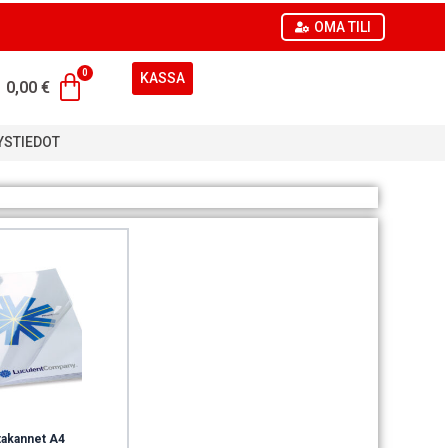
OMA TILI
KASSA
0,00
€
YSTIEDOT
takannet A4