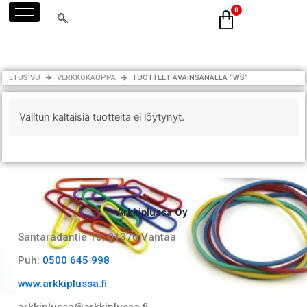
Siirry
sisältöön
ETUSIVU
VERKKOKAUPPA
TUOTTEET AVAINSANALLA “WS”
Valitun kaltaisia tuotteita ei löytynyt.
Arkkiplussa Oy
Santaradantie 10, 01370 Vantaa​
Puh:
0500 645 998
www.arkkiplussa.fi