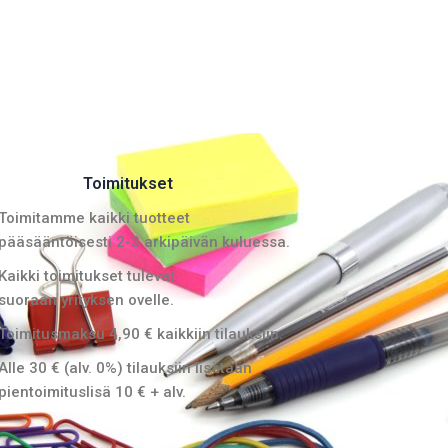
Toimitukset
Toimitamme kaikki tuotteet
pääsääntöisesti 2-3 arkipäivän kuluessa.
Kaikki toimitukset tulevat
suoraan yrityksen ovelle.
Toimitusmaksu 4,90 € kaikkiin tilauksiin.
Alle 30 € (alv. 0%) tilauksiin lisätään
pientoimituslisä 10 € + alv.