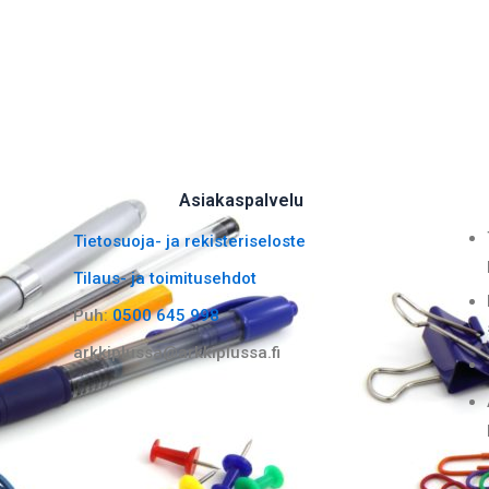
Asiakaspalvelu
Tietosuoja- ja rekisteriseloste
Tilaus- ja toimitusehdot
Puh:
0500 645 998
arkkiplussa@arkkiplussa.fi