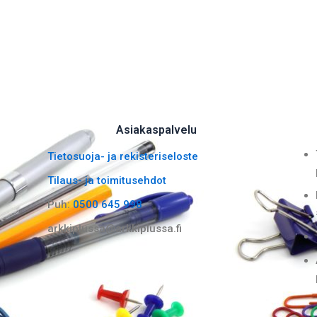
Asiakaspalvelu
Tietosuoja- ja rekisteriseloste
Tilaus- ja toimitusehdot
Puh:
0500 645 998
arkkiplussa@arkkiplussa.fi