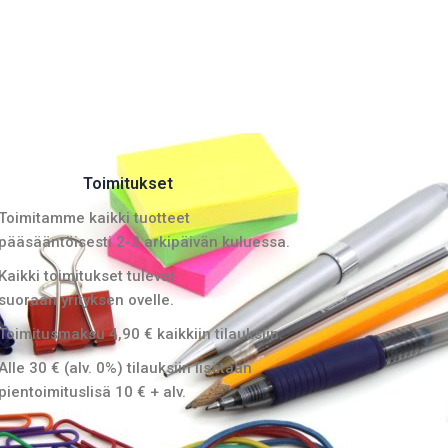
Toimitukset
Toimitamme kaikki tuotteet
pääsääntöisesti 2-3 arkipäivän kuluessa.
Kaikki toimitukset tulevat
suoraan yrityksen ovelle.
Toimitusmaksu 4,90 € kaikkiin tilauksiin.
Alle 30 € (alv. 0%) tilauksiin lisätään
pientoimituslisä 10 € + alv.