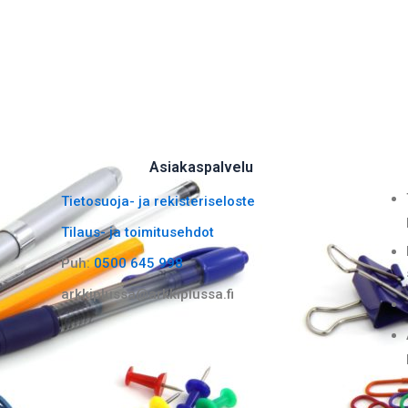
Asiakaspalvelu
Tietosuoja- ja rekisteriseloste
Tilaus- ja toimitusehdot
Puh:
0500 645 998
arkkiplussa@arkkiplussa.fi