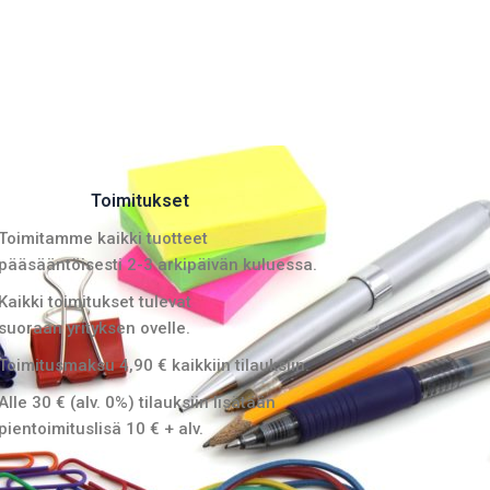
Toimitukset
Toimitamme kaikki tuotteet
pääsääntöisesti 2-3 arkipäivän kuluessa.
Kaikki toimitukset tulevat
suoraan yrityksen ovelle.
Toimitusmaksu 4,90 € kaikkiin tilauksiin.
Alle 30 € (alv. 0%) tilauksiin lisätään
pientoimituslisä 10 € + alv.