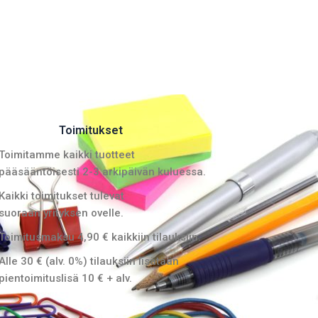
Toimitukset
Toimitamme kaikki tuotteet
pääsääntöisesti 2-3 arkipäivän kuluessa.
Kaikki toimitukset tulevat
suoraan yrityksen ovelle.
Toimitusmaksu 4,90 € kaikkiin tilauksiin.
Alle 30 € (alv. 0%) tilauksiin lisätään
pientoimituslisä 10 € + alv.