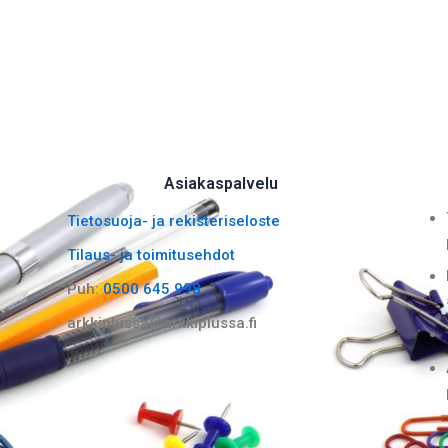
Asiakaspalvelu
Tietosuoja- ja rekisteriseloste
Tilaus- ja toimitusehdot
Puh:
0500 645 998
arkkiplussa@arkkiplussa.fi