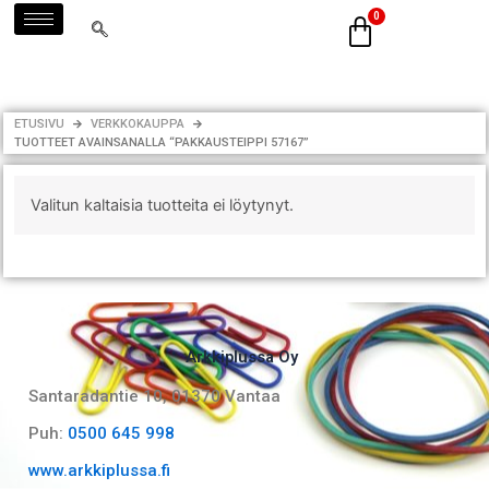
Siirry
sisältöön
ETUSIVU
VERKKOKAUPPA
TUOTTEET AVAINSANALLA “PAKKAUSTEIPPI 57167”
Valitun kaltaisia tuotteita ei löytynyt.
Arkkiplussa Oy
Santaradantie 10, 01370 Vantaa​
Puh:
0500 645 998
www.arkkiplussa.fi