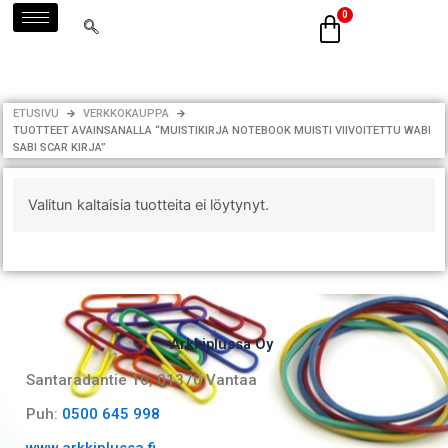
Siirry
sisältöön
ETUSIVU
VERKKOKAUPPA
TUOTTEET AVAINSANALLA “MUISTIKIRJA NOTEBOOK MUISTI VIIVOITETTU WABI
SABI SCAR KIRJA”
Valitun kaltaisia tuotteita ei löytynyt.
Arkkiplussa Oy
Santaradantie 10, 01370 Vantaa​
Puh:
0500 645 998